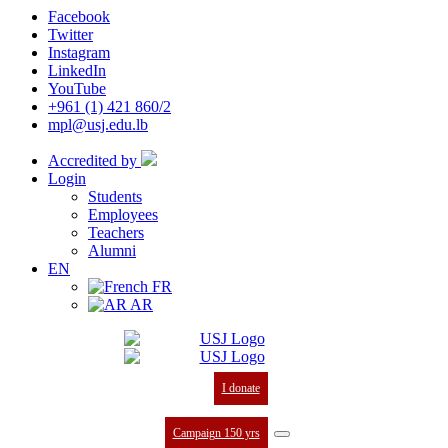
Facebook
Twitter
Instagram
LinkedIn
YouTube
+961 (1) 421 860/2
mpl@usj.edu.lb
Accredited by
Login
Students
Employees
Teachers
Alumni
EN
FR
AR
I donate
Campaign 150 yrs