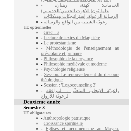
-
الخدمات: كهنة، رهبان،
علمانيّون(اللاهوت الخدمي/الخدماتي)
-
الرسالة الرعويّة، إستراتيجيّات وهيكليّات
-
رعويّة الشبيبة بين الواقع والرسالة
UE optionnelles
-
Grec 1 a
-
Lecture de textes du Magistère
-
Le protestantisme
-
Méthodologie de l'enseignement au
préscolaire et primaire
-
Philosophie de la croyance
-
Philosophie médiévale et moderne
-
Psychologie religieuse
-
Session: Le renouvellement du discours
théologique
-
Session : 'Logocounseling 3'
-
راعويّة الإنجاب المتعثّر - المرافقة
الرعويّة للأزواج
Deuxième année
Semestre 3
UE obligatoires
-
Anthropologie patristique
-
Croissance spirituelle
-
Eglises et oecuménisme au Moyen-