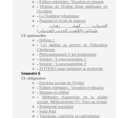
-
Eglises orientales : Vocation et mission
-
Histoire de l'Eglise 2ème millénaire en
Occident
-
La Tradition johannique
-
Psaumes et écrits de sagesse
-
الخدمات: كهنة، رهبان،
علمانيّون(اللاهوت الخدمي/الخدماتي)
UE optionnelles
-
Hébreu 1
-
Les médias au service de l'éducation
Chrétienne
-
Phénoménologie I: les fondements
-
Session : 'Logocounseling 1'
-
Session : 'Logocounseling 2'
-
ZOTERO pour optimiser sa recherche
Semestre 6
UE obligatoires
-
Doctrine sociale de l'Eglise
-
Eglises orientales : Vocation et mission
-
Mariage et célibat
-
Méthodes d'approche de la réalité
sociale. Méthodologie (5) : Face au terrain
-
Religiosité populaire
-
Saint Paul
-
Théologie, catéchèse et catéchétique