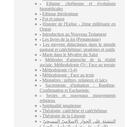
-
Ethique chrétienne et évolutions
biomédicales
-
Ethique théologique
-
Foi et raison
-
Histoire de l'Eglise - 2ème millénaire en
Orient
-
Introduction au Nouveau Testament
-
Les livres de la loi (Pentateuque)
-
Les moyens didactiques dans le monde
pastoral et catéchétique: stratégies et outils
-
Marie dans le Mystère du Salut
-
Méthodes d'approche de la réalité
sociale. Méthodologie (5) : Face au terrain
-
Méthodologie (3-4)
-
Méthodologie : Face au texte
-
Ministères : prêtres, religieux et laïcs
-
Sacrements d'initiation : Baptême,
Confirmation et Eucharistie.
-
Sectes et nouveaux mouvements
religieux
-
Spiritualité ignatienne
-
Théologie, catéchèse et catéchétique
-
Théologie de la Liturgie
-
التنشئة على الحوار الإسلاميّ المسيحيّ
(التركيز على تقنيات التواصل والحوار)