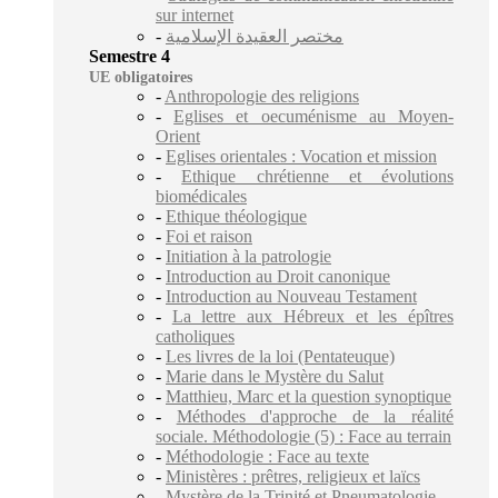
sur internet
-
مختصر العقيدة الإسلامية
Semestre 4
UE obligatoires
-
Anthropologie des religions
-
Eglises et oecuménisme au Moyen-
Orient
-
Eglises orientales : Vocation et mission
-
Ethique chrétienne et évolutions
biomédicales
-
Ethique théologique
-
Foi et raison
-
Initiation à la patrologie
-
Introduction au Droit canonique
-
Introduction au Nouveau Testament
-
La lettre aux Hébreux et les épîtres
catholiques
-
Les livres de la loi (Pentateuque)
-
Marie dans le Mystère du Salut
-
Matthieu, Marc et la question synoptique
-
Méthodes d'approche de la réalité
sociale. Méthodologie (5) : Face au terrain
-
Méthodologie : Face au texte
-
Ministères : prêtres, religieux et laïcs
-
Mystère de la Trinité et Pneumatologie