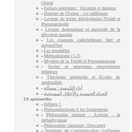
Orient
-
Eglises orientales : Vocation et mission
-
Histoire de l'Eglise - 1er millénaire
-
Lecture de textes théologiques-Trinité et
Pneumatologie
-
Lecture dogmatique et pastorale de la
dévotion mariale
-
Les courants catéchétiques hier et
aujourd'hui
-
Les prophètes
-
Méthodologie (1-2)
-
Mystère de la Trinité et Pneumatologie
-
Sectes et nouveaux mouvements
religieux
-
Théologie spirituelle et Ecoles de
spiritualités
-
آباء الكنيسة : مسألة
-
الحياة الجنسية والأخلاق المسيحية
UE optionnelles
-
Hébreu 1
-
Phénoménologie I: les fondements
-
Philosophie antique : Aristote - la
métaphysique
-
Philosophie classique : Descartes
-
Stratégies de communication chrétienne