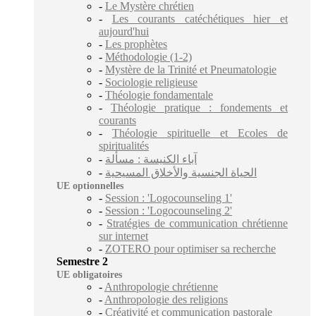
-
Le Mystère chrétien
-
Les courants catéchétiques hier et
aujourd'hui
-
Les prophètes
-
Méthodologie (1-2)
-
Mystère de la Trinité et Pneumatologie
-
Sociologie religieuse
-
Théologie fondamentale
-
Théologie pratique : fondements et
courants
-
Théologie spirituelle et Ecoles de
spiritualités
-
آباء الكنيسة : مسألة
-
الحياة الجنسية والأخلاق المسيحية
UE optionnelles
-
Session : 'Logocounseling 1'
-
Session : 'Logocounseling 2'
-
Stratégies de communication chrétienne
sur internet
-
ZOTERO pour optimiser sa recherche
Semestre 2
UE obligatoires
-
Anthropologie chrétienne
-
Anthropologie des religions
-
Créativité et communication pastorale