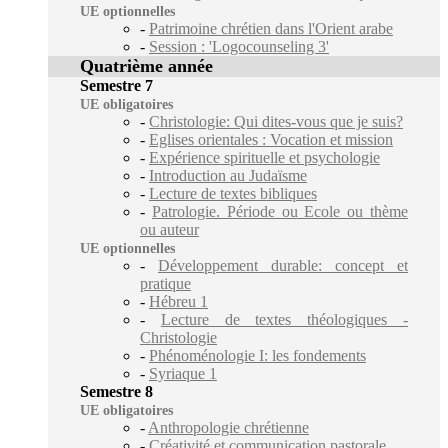
UE optionnelles
-
Patrimoine chrétien dans l'Orient arabe
-
Session : 'Logocounseling 3'
Quatrième année
Semestre 7
UE obligatoires
-
Christologie: Qui dites-vous que je suis?
-
Eglises orientales : Vocation et mission
-
Expérience spirituelle et psychologie
-
Introduction au Judaïsme
-
Lecture de textes bibliques
-
Patrologie. Période ou Ecole ou thème
ou auteur
UE optionnelles
-
Développement durable: concept et
pratique
-
Hébreu 1
-
Lecture de textes théologiques -
Christologie
-
Phénoménologie I: les fondements
-
Syriaque 1
Semestre 8
UE obligatoires
-
Anthropologie chrétienne
-
Créativité et communication pastorale