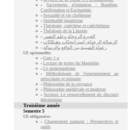
-
Sacrements d'initiation : Baptême,
Confirmation et Eucharistie.
-
Sexualité et vie chrétienne
-
Spiritualité ignatienne
-
Théologie, catéchèse et catéchétique
-
Théologie de la Liturgie
-
الخبرة الروحيّة وعلم النفس
-
الرسالة الرعويّة، إستراتيجيّات وهيكليّات
-
رعويّة الشبيبة بين الواقع والرسالة
UE optionnelles
-
Grec 1 a
-
Lecture de textes du Magistère
-
Le protestantisme
-
Méthodologie de l'enseignement au
préscolaire et primaire
-
Philosophie de la croyance
-
Philosophie médiévale et moderne
-
Session: Le renouvellement du discours
théologique
Troisième année
Semestre 5
UE obligatoires
-
Changement pastoral : Perspectives et
outils