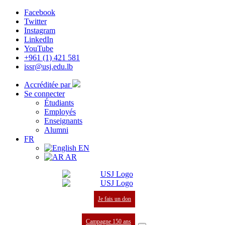
Facebook
Twitter
Instagram
LinkedIn
YouTube
+961 (1) 421 581
issr@usj.edu.lb
Accréditée par
Se connecter
Étudiants
Employés
Enseignants
Alumni
FR
EN
AR
Je fais un don
Campagne 150 ans