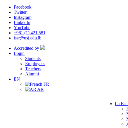
Facebook
Twitter
Instagram
LinkedIn
YouTube
+961 (1) 421 581
issr@usj.edu.lb
Accredited by
Login
Students
Employees
Teachers
Alumni
EN
FR
AR
La Fac