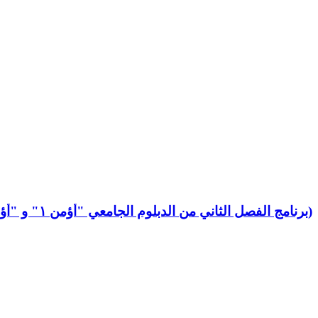
برنامج الفصل الثاني من الدبلوم الجامعي "أؤمن ١" و "أؤمن ٢ والإجازة في العلوم الدينيّة (باللغة العربيّة)