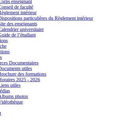
Corps enseignant
Conseil de faculté
Règlement intérieur
Dispositions particulières du Règlement intérieur
Site des enseignants
Calendrier universitaire
Guide de l’étudiant
ions
che
tions
s
rces Documentaires
Documents utiles
Brochure des formations
Horaires 2025 - 2026
iens utiles
édias
Albums photos
Vidéothèque
t