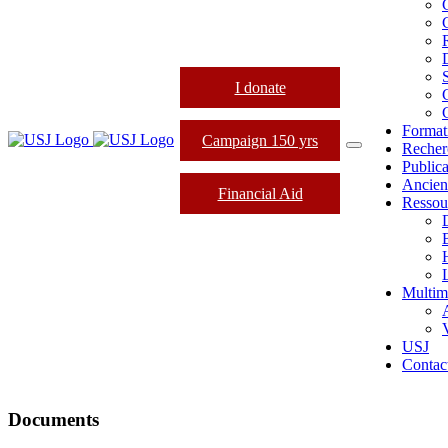
I donate
Format
Campaign 150 yrs
Recher
Publica
Ancien
Financial Aid
Ressou
L
Multim
USJ
Contac
Documents