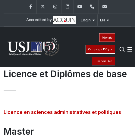
Facebook
Twitter
Instagram
LinkedIn
YouTube
+961 (1) 421 443
isp@usj.ed
Accredited by
Login
EN
I donate
Campaign 150 yrs
Financial Aid
Licence et Diplômes de base
Licence en sciences administratives et politiques
Master