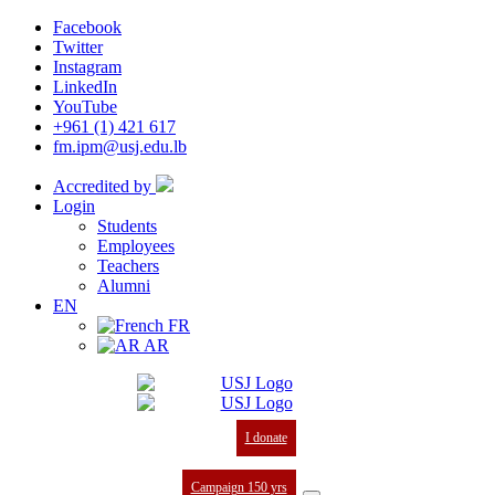
Facebook
Twitter
Instagram
LinkedIn
YouTube
+961 (1) 421 617
fm.ipm@usj.edu.lb
Accredited by
Login
Students
Employees
Teachers
Alumni
EN
FR
AR
I donate
Campaign 150 yrs