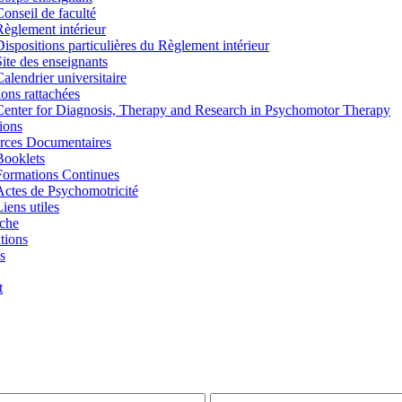
Conseil de faculté
Règlement intérieur
Dispositions particulières du Règlement intérieur
Site des enseignants
Calendrier universitaire
tions rattachées
Center for Diagnosis, Therapy and Research in Psychomotor Therapy
ions
rces Documentaires
Booklets
Formations Continues
Actes de Psychomotricité
iens utiles
che
tions
s
t