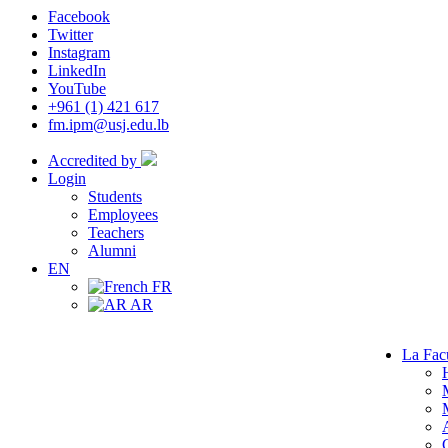
Facebook
Twitter
Instagram
LinkedIn
YouTube
+961 (1) 421 617
fm.ipm@usj.edu.lb
Accredited by
Login
Students
Employees
Teachers
Alumni
EN
FR
AR
La Fac