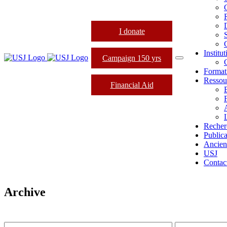
I donate
Institu
Campaign 150 yrs
Format
Ressou
Financial Aid
L
Recher
Publica
Ancien
USJ
Contac
Archive