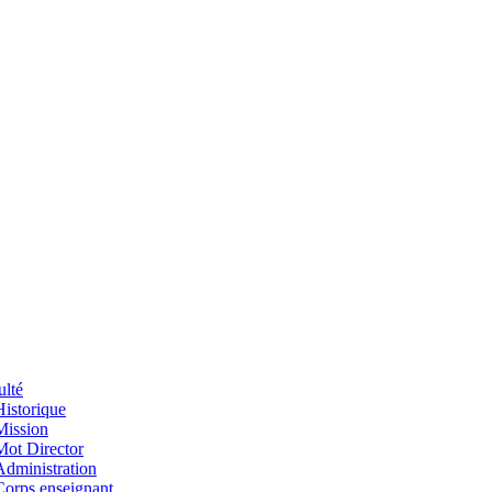
ulté
Historique
Mission
Mot Director
Administration
Corps enseignant