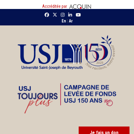
Accréditée par
En
|
Ar
Je fais un don