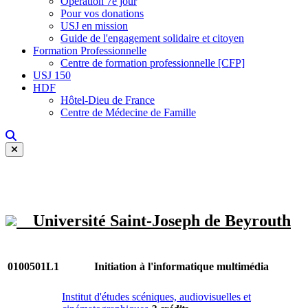
Opération 7e jour
Pour vos donations
USJ en mission
Guide de l'engagement solidaire et citoyen
Formation Professionnelle
Centre de formation professionnelle [CFP]
USJ 150
HDF
Hôtel-Dieu de France
Centre de Médecine de Famille
Université Saint-Joseph de Beyrouth
0100501L1
Initiation à l'informatique multimédia
Institut d'études scéniques, audiovisuelles et