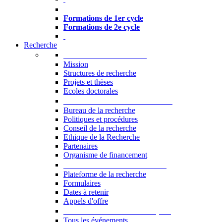
Formations à l’USJ
Formations de 1er cycle
Formations de 2e cycle
Recherche
La Recherche à l'USJ
Mission
Structures de recherche
Projets et thèses
Ecoles doctorales
Vice-rectorat à la Recherche
Bureau de la recherche
Politiques et procédures
Conseil de la recherche
Ethique de la Recherche
Partenaires
Organisme de financement
Plateforme de la recherche
Plateforme de la recherche
Formulaires
Dates à retenir
Appels d'offre
Manifestations Scientifiques
Tous les événements