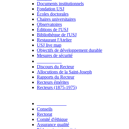
Documents institutionnels
Fondation USJ
Écoles doctorales
Chaires universitaires
Observatoires
Éditions de l'USJ
Bibliothèque de l'USJ
Restaurant l'Atelier
USJ live map
Objectifs de développement durable
Mesures de sécurité
Le Recteur
Discours du Recteur
Allocutions de la Saint-Joseph
Rapports du Recteur
Recteurs émérites
Recteurs (1875-1975)
Gouvernance
Conseils
Rectorat
Comité d'éthique
Assurance qualité