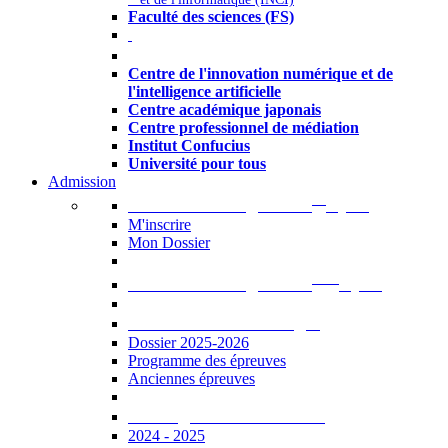
Faculté des sciences (FS)
Autres
Centre de l'innovation numérique et de
l'intelligence artificielle
Centre académique japonais
Centre professionnel de médiation
Institut Confucius
Université pour tous
Admission
er
Admission en ligne au 1
cycle
M'inscrire
Mon Dossier
ème
Admission en ligne au 2
cycle
Documents à télécharger
Dossier 2025-2026
Programme des épreuves
Anciennes épreuves
Catalogue des formations
2024 - 2025