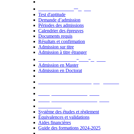
er
Admission au 1
cycle
Test d'aptitude
Demande d’admission
Périodes des admissions
Calendrier des épreuves
Documents requis
Résultats et confirmation
Admission sur titre
Admission à titre étranger
e
e
Admission aux 2
et 3
cycles
Admission en Master
Admission en Doctorat
Admission en cours de programme
UE optionnelles USJ [PDF]
UE optionnelles ouvertes [PDF]
À savoir...
Système des études et règlement
Équivalences et validations
Aides financières
Guide des formations 2024-2025