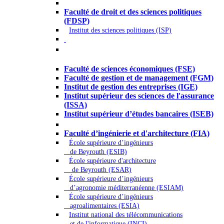
Droit - Sciences politiques
Faculté de droit et des sciences politiques
(FDSP)
Institut des sciences politiques (ISP)
Économie - Gestion - Banque -
Assurances
Faculté de sciences économiques (FSE)
Faculté de gestion et de management (FGM)
Institut de gestion des entreprises (IGE)
Institut supérieur des sciences de l'assurance
(ISSA)
Institut supérieur d’études bancaires (ISEB)
Ingénierie et technologie - Sciences
Faculté d’ingénierie et d'architecture (FIA)
École supérieure d’ingénieurs
de Beyrouth (ESIB)
École supérieure d'architecture
de Beyrouth (ESAR)
École supérieure d’ingénieurs
d’agronomie méditerranéenne (ESIAM)
École supérieure d’ingénieurs
agroalimentaires (ESIA)
Institut national des télécommunications
et de l'informatique (INCI)