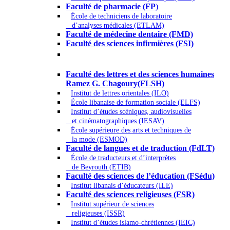
Faculté de pharmacie (FP
)
École de techniciens de laboratoire
d’analyses médicales (ETLAM)
Faculté de médecine dentaire (FMD)
Faculté des sciences infirmières (FSI)
Arts - Lettres et Sciences humaines -
Sciences religieuses
Faculté des lettres et des sciences humaines
Ramez G. Chagoury(FLSH)
Institut de lettres orientales (ILO)
École libanaise de formation sociale (ELFS)
Institut d’études scéniques, audiovisuelles
et cinématographiques (IESAV)
École supérieure des arts et techniques de
la mode (ESMOD)
Faculté de langues et de traduction (FdLT)
École de traducteurs et d’interprètes
de Beyrouth (ETIB)
Faculté des sciences de l’éducation (FSédu)
Institut libanais d’éducateurs (ILE)
Faculté des sciences religieuses (FSR)
Institut supérieur de sciences
religieuses (ISSR)
Institut d’études islamo-chrétiennes (IEIC)