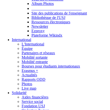
Album Photos
Publications et Ressources
Site des publications de l'enseignant
Bibliothèque de l'USJ
Ressources électroniques
Newsletter
Ezproxy
Plateforme Wikindx
International
L'International
Équipe
Partenaires et réseaux
Mobilité sortante
Mobilité entrante
Bourses pour étudiants internationaux
Erasmus +
Actualités
Rapports ODD
Photos
Live map
Solidarité
Aides financières
Service social
Fondation USJ