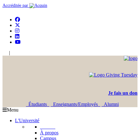
Accréditée par
|
En
Ar
Je fais un don
Étudiants
Enseignants/Employés
Alumni
Menu
L'Université
L'USJ
À propos
Campus