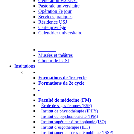
Generation H.O.P.E.
Pastorale universitaire
Opération 7e jour
Services pratiques
Résidence USJ
Carte privilège
Calendrier universitaire
Culture
Musées et théâtres
Choeur de l'USJ
Institutions
Formations à l’USJ
Formations de 1er cycle
Formations de 2e cycle
Médecine et Santé
Faculté de médecine (FM)
École de sages-femmes (ESF)
Institut de physiothérapie (IPHY)
Institut de psychomotricité (IPM)
Institut supérieur d’orthophonie (ISO)
Institut d’ergothérapie (IET)
Institut supérieur de santé publique (ISSP)