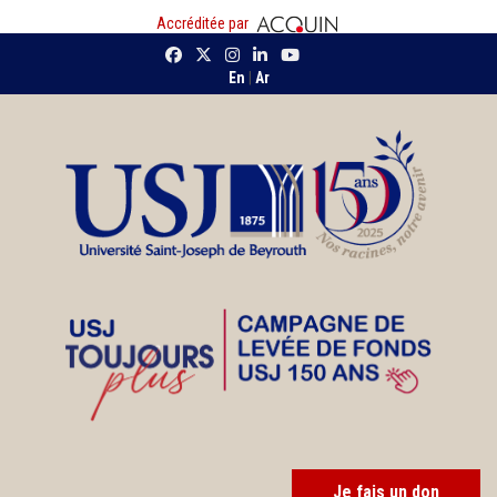
Accréditée par
En
|
Ar
Je fais un don