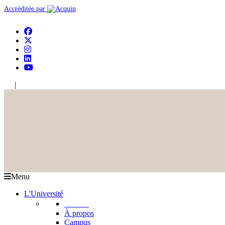
Accréditée par
|
En
Ar
Menu
L'Université
L'USJ
À propos
Campus