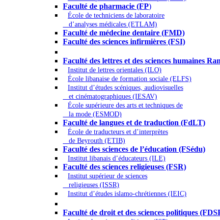
Faculté de pharmacie (FP
)
École de techniciens de laboratoire
d’analyses médicales (ETLAM)
Faculté de médecine dentaire (FMD)
Faculté des sciences infirmières (FSI)
Arts - Lettres et Sciences humaines - Scie
Faculté des lettres et des sciences humaines
Institut de lettres orientales (ILO)
École libanaise de formation sociale (ELFS)
Institut d’études scéniques, audiovisuelles
et cinématographiques (IESAV)
École supérieure des arts et techniques de
la mode (ESMOD)
Faculté de langues et de traduction (FdLT)
École de traducteurs et d’interprètes
de Beyrouth (ETIB)
Faculté des sciences de l’éducation (FSédu)
Institut libanais d’éducateurs (ILE)
Faculté des sciences religieuses (FSR)
Institut supérieur de sciences
religieuses (ISSR)
Institut d’études islamo-chrétiennes (IEIC)
Droit - Sciences politiques
Faculté de droit et des sciences politiques (FDS