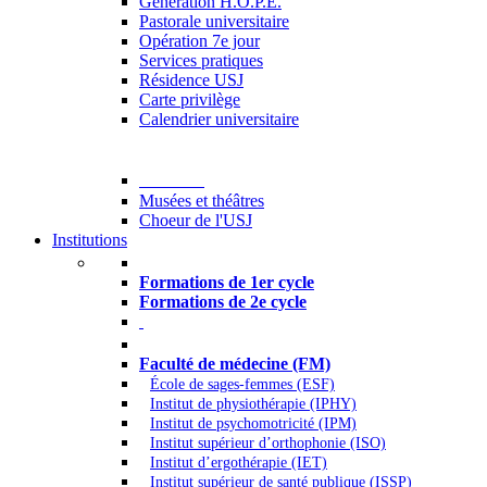
Generation H.O.P.E.
Pastorale universitaire
Opération 7e jour
Services pratiques
Résidence USJ
Carte privilège
Calendrier universitaire
Culture
Musées et théâtres
Choeur de l'USJ
Institutions
Formations à l’USJ
Formations de 1er cycle
Formations de 2e cycle
Médecine et Santé
Faculté de médecine (FM)
École de sages-femmes (ESF)
Institut de physiothérapie (IPHY)
Institut de psychomotricité (IPM)
Institut supérieur d’orthophonie (ISO)
Institut d’ergothérapie (IET)
Institut supérieur de santé publique (ISSP)