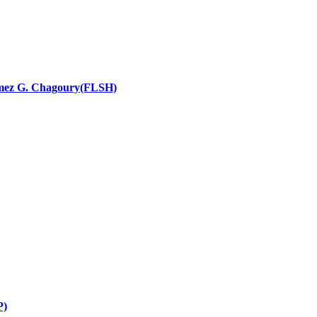
nces religieuses
 Ramez G. Chagoury(FLSH)
P)