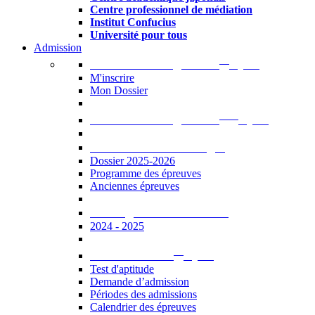
Centre professionnel de médiation
Institut Confucius
Université pour tous
Admission
er
Admission en ligne au 1
cycle
M'inscrire
Mon Dossier
ème
Admission en ligne au 2
cycle
Documents à télécharger
Dossier 2025-2026
Programme des épreuves
Anciennes épreuves
Catalogue des formations
2024 - 2025
er
Admission au 1
cycle
Test d'aptitude
Demande d’admission
Périodes des admissions
Calendrier des épreuves