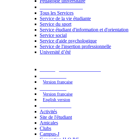
Pédagogie universitaire
Services étudiants
Tous les Services
Service de la vie étudiante
Service du sport
Service étudiant d'information et d'orientation
Service social
Service d'aide psychologique
Service de l'insertion professionnelle
Université d’été
Catalogue des formations
2023 - 2024
Version française
2024 - 2025
Version française
English version
Vie étudiante
Activités
Site de l'étudiant
Amicales
Clubs
Campus-J