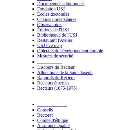
Documents institutionnels
Fondation USJ
Écoles doctorales
Chaires universitaires
Observatoires
Éditions de l'USJ
Bibliothèque de l'USJ
Restaurant l'Atelier
USJ live map
Objectifs de développement durable
Mesures de sécurité
Le Recteur
Discours du Recteur
Allocutions de la Saint-Joseph
Rapports du Recteur
Recteurs émérites
Recteurs (1875-1975)
Gouvernance
Conseils
Rectorat
Comité d'éthique
Assurance qualité