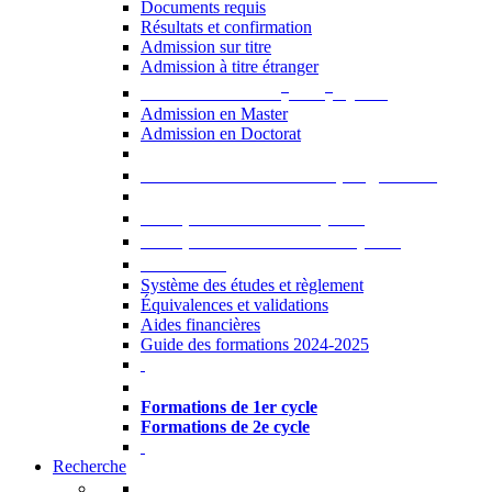
Documents requis
Résultats et confirmation
Admission sur titre
Admission à titre étranger
e
e
Admission aux 2
et 3
cycles
Admission en Master
Admission en Doctorat
Admission en cours de programme
UE optionnelles USJ [PDF]
UE optionnelles ouvertes [PDF]
À savoir...
Système des études et règlement
Équivalences et validations
Aides financières
Guide des formations 2024-2025
Formations à l’USJ
Formations de 1er cycle
Formations de 2e cycle
Recherche
La Recherche à l'USJ