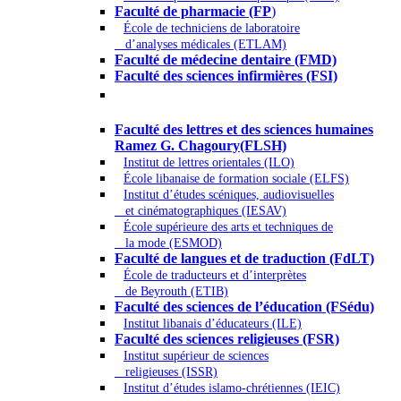
Faculté de pharmacie (FP
)
École de techniciens de laboratoire
d’analyses médicales (ETLAM)
Faculté de médecine dentaire (FMD)
Faculté des sciences infirmières (FSI)
Arts - Lettres et Sciences humaines -
Sciences religieuses
Faculté des lettres et des sciences humaines
Ramez G. Chagoury(FLSH)
Institut de lettres orientales (ILO)
École libanaise de formation sociale (ELFS)
Institut d’études scéniques, audiovisuelles
et cinématographiques (IESAV)
École supérieure des arts et techniques de
la mode (ESMOD)
Faculté de langues et de traduction (FdLT)
École de traducteurs et d’interprètes
de Beyrouth (ETIB)
Faculté des sciences de l’éducation (FSédu)
Institut libanais d’éducateurs (ILE)
Faculté des sciences religieuses (FSR)
Institut supérieur de sciences
religieuses (ISSR)
Institut d’études islamo-chrétiennes (IEIC)