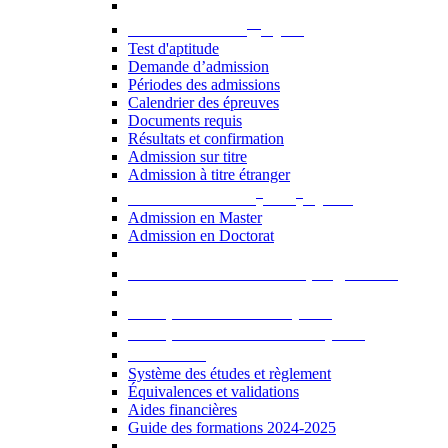
er
Admission au 1
cycle
Test d'aptitude
Demande d’admission
Périodes des admissions
Calendrier des épreuves
Documents requis
Résultats et confirmation
Admission sur titre
Admission à titre étranger
e
e
Admission aux 2
et 3
cycles
Admission en Master
Admission en Doctorat
Admission en cours de programme
UE optionnelles USJ [PDF]
UE optionnelles ouvertes [PDF]
À savoir...
Système des études et règlement
Équivalences et validations
Aides financières
Guide des formations 2024-2025