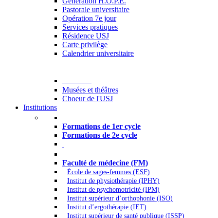
Generation H.O.P.E.
Pastorale universitaire
Opération 7e jour
Services pratiques
Résidence USJ
Carte privilège
Calendrier universitaire
Culture
Musées et théâtres
Choeur de l'USJ
Institutions
Formations à l’USJ
Formations de 1er cycle
Formations de 2e cycle
Médecine et Santé
Faculté de médecine (FM)
École de sages-femmes (ESF)
Institut de physiothérapie (IPHY)
Institut de psychomotricité (IPM)
Institut supérieur d’orthophonie (ISO)
Institut d’ergothérapie (IET)
Institut supérieur de santé publique (ISSP)