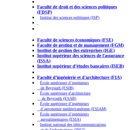
Droit - Sciences politiques
Faculté de droit et des sciences politiques
(FDSP)
Institut des sciences politiques (ISP)
Économie - Gestion - Banque -
Assurances
Faculté de sciences économiques (FSE)
Faculté de gestion et de management (FGM)
Institut de gestion des entreprises (IGE)
Institut supérieur des sciences de l'assurance
(ISSA)
Institut supérieur d’études bancaires (ISEB)
Ingénierie et technologie - Sciences
Faculté d’ingénierie et d'architecture (FIA)
École supérieure d’ingénieurs
de Beyrouth (ESIB)
École supérieure d'architecture
de Beyrouth (ESAR)
École supérieure d’ingénieurs
d’agronomie méditerranéenne (ESIAM)
École supérieure d’ingénieurs
agroalimentaires (ESIA)
Institut national des télécommunications
et de l'informatique (INCI)