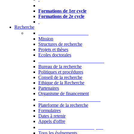
Formations à l’USJ
Formations de 1er cycle
Formations de 2e cycle
Recherche
La Recherche à l'USJ
Mission
Structures de recherche
Projets et thèses
Ecoles doctorales
Vice-rectorat à la Recherche
Bureau de la recherche
Politiques et procédures
Conseil de la recherche
Ethique de la Recherche
Partenaires
Organisme de financement
Plateforme de la recherche
Plateforme de la recherche
Formulaires
Dates à retenir
Appels d'offre
Manifestations Scientifiques
Tous les événements