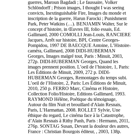
guerres, Maroun Bagdadi ; Le faussaire, Volker
Schlöndorff ; Prison images, I thought I was seeing
convicts, Inextinguishable Fire, Images du monde et
inscription de la guerre, Harun Farocki ; Punishment
Park, Peter Watkins (…). BENJAMIN Walter, Sur le
concept d’histoire, in Œuvres III, folio essais, Ed.
Gallimard, 2000 COMOLLI Jean-Louis, RANCIERE
Jacques, Arrêt sur histoire, BPI, Centre Georges-
Pompidou, 1997 DE BAECQUE Antoine, L’Histoire-
caméra, Gallimard, 2008 DIDI-HUBERMAN
Georges, Images malgré tout, Paris : Minuit, 2003,
272p. DIDI-HUBERMAN Georges, Quand les
images prennent position. L’oeil de l’histoire, 1, Paris:
Les Éditions de Minuit, 2009, 272 p. DIDI-
HUBERMAN Georges, Remontages du temps subi.
L’oeil de l’Histoire, 2, Paris: Les Éditions de Minuit,
2010, 250 p. FERRO Marc, Cinéma et Histoire,
Collection Folio/Histoire, Editions Gallimard, 1993.
RAYMOND Hélène, Poétique du témoignage,
Autour du film Nuit et brouillard d'Alain Resnais,
Paris, L’Harmattan, 2008. ROLLET Sylvie, Une
éthique du regard, Le cinéma face à la Catastrophe,
d’Alain Resnais à Rithy Panh, Paris : Hermann, 2011,
276p. SONTAG Susan, Devant la douleur des autres,
France : Christian Bourgois éditeur, , 2003, 138p.