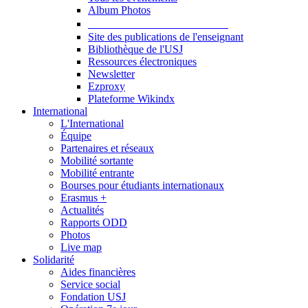
Album Photos
Publications et Ressources
Site des publications de l'enseignant
Bibliothèque de l'USJ
Ressources électroniques
Newsletter
Ezproxy
Plateforme Wikindx
International
L'International
Équipe
Partenaires et réseaux
Mobilité sortante
Mobilité entrante
Bourses pour étudiants internationaux
Erasmus +
Actualités
Rapports ODD
Photos
Live map
Solidarité
Aides financières
Service social
Fondation USJ