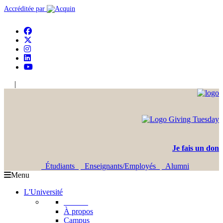
Accréditée par
|
En
Ar
Je fais un don
Étudiants
Enseignants/Employés
Alumni
Menu
L'Université
L'USJ
À propos
Campus