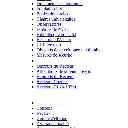
Documents institutionnels
Fondation USJ
Écoles doctorales
Chaires universitaires
Observatoires
Éditions de l'USJ
Bibliothèque de l'USJ
Restaurant l'Atelier
USJ live map
Objectifs de développement durable
Mesures de sécurité
Le Recteur
Discours du Recteur
Allocutions de la Saint-Joseph
Rapports du Recteur
Recteurs émérites
Recteurs (1875-1975)
Gouvernance
Conseils
Rectorat
Comité d'éthique
Assurance qualité