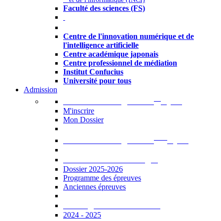
Faculté des sciences (FS)
Autres
Centre de l'innovation numérique et de
l'intelligence artificielle
Centre académique japonais
Centre professionnel de médiation
Institut Confucius
Université pour tous
Admission
er
Admission en ligne au 1
cycle
M'inscrire
Mon Dossier
ème
Admission en ligne au 2
cycle
Documents à télécharger
Dossier 2025-2026
Programme des épreuves
Anciennes épreuves
Catalogue des formations
2024 - 2025