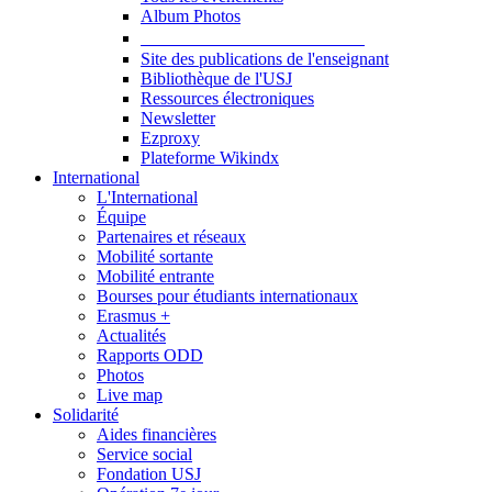
Album Photos
Publications et Ressources
Site des publications de l'enseignant
Bibliothèque de l'USJ
Ressources électroniques
Newsletter
Ezproxy
Plateforme Wikindx
International
L'International
Équipe
Partenaires et réseaux
Mobilité sortante
Mobilité entrante
Bourses pour étudiants internationaux
Erasmus +
Actualités
Rapports ODD
Photos
Live map
Solidarité
Aides financières
Service social
Fondation USJ