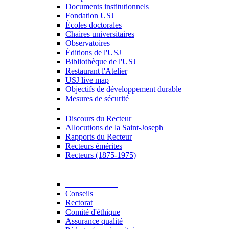
Documents institutionnels
Fondation USJ
Écoles doctorales
Chaires universitaires
Observatoires
Éditions de l'USJ
Bibliothèque de l'USJ
Restaurant l'Atelier
USJ live map
Objectifs de développement durable
Mesures de sécurité
Le Recteur
Discours du Recteur
Allocutions de la Saint-Joseph
Rapports du Recteur
Recteurs émérites
Recteurs (1875-1975)
Gouvernance
Conseils
Rectorat
Comité d'éthique
Assurance qualité