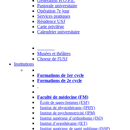
Generation H.O.P.E.
Pastorale universitaire
Opération 7e jour
Services pratiques
Résidence USJ
Carte privilège
Calendrier universitaire
Culture
Musées et théâtres
Choeur de l'USJ
Institutions
Formations à l’USJ
Formations de 1er cycle
Formations de 2e cycle
Médecine et Santé
Faculté de médecine (FM)
École de sages-femmes (ESF)
Institut de physiothérapie (IPHY)
Institut de psychomotricité (IPM)
Institut supérieur d’orthophonie (ISO)
Institut d’ergothérapie (IET)
Institut supérieur de santé publique (ISSP)