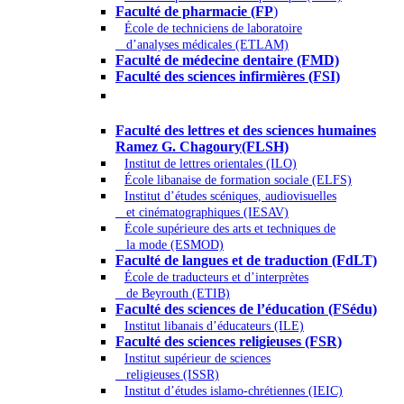
Faculté de pharmacie (FP
)
École de techniciens de laboratoire
d’analyses médicales (ETLAM)
Faculté de médecine dentaire (FMD)
Faculté des sciences infirmières (FSI)
Arts - Lettres et Sciences humaines -
Sciences religieuses
Faculté des lettres et des sciences humaines
Ramez G. Chagoury(FLSH)
Institut de lettres orientales (ILO)
École libanaise de formation sociale (ELFS)
Institut d’études scéniques, audiovisuelles
et cinématographiques (IESAV)
École supérieure des arts et techniques de
la mode (ESMOD)
Faculté de langues et de traduction (FdLT)
École de traducteurs et d’interprètes
de Beyrouth (ETIB)
Faculté des sciences de l’éducation (FSédu)
Institut libanais d’éducateurs (ILE)
Faculté des sciences religieuses (FSR)
Institut supérieur de sciences
religieuses (ISSR)
Institut d’études islamo-chrétiennes (IEIC)