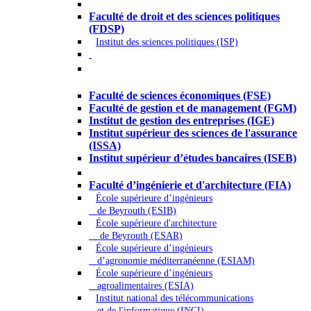
Droit - Sciences politiques
Faculté de droit et des sciences politiques
(FDSP)
Institut des sciences politiques (ISP)
Économie - Gestion - Banque -
Assurances
Faculté de sciences économiques (FSE)
Faculté de gestion et de management (FGM)
Institut de gestion des entreprises (IGE)
Institut supérieur des sciences de l'assurance
(ISSA)
Institut supérieur d’études bancaires (ISEB)
Ingénierie et technologie - Sciences
Faculté d’ingénierie et d'architecture (FIA)
École supérieure d’ingénieurs
de Beyrouth (ESIB)
École supérieure d'architecture
de Beyrouth (ESAR)
École supérieure d’ingénieurs
d’agronomie méditerranéenne (ESIAM)
École supérieure d’ingénieurs
agroalimentaires (ESIA)
Institut national des télécommunications
et de l'informatique (INCI)