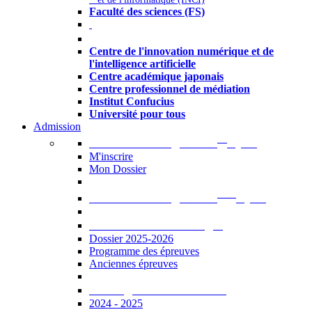
Faculté des sciences (FS)
Autres
Centre de l'innovation numérique et de
l'intelligence artificielle
Centre académique japonais
Centre professionnel de médiation
Institut Confucius
Université pour tous
Admission
er
Admission en ligne au 1
cycle
M'inscrire
Mon Dossier
ème
Admission en ligne au 2
cycle
Documents à télécharger
Dossier 2025-2026
Programme des épreuves
Anciennes épreuves
Catalogue des formations
2024 - 2025