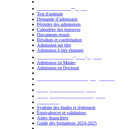
er
Admission au 1
cycle
Test d'aptitude
Demande d’admission
Périodes des admissions
Calendrier des épreuves
Documents requis
Résultats et confirmation
Admission sur titre
Admission à titre étranger
e
e
Admission aux 2
et 3
cycles
Admission en Master
Admission en Doctorat
Admission en cours de programme
UE optionnelles USJ [PDF]
UE optionnelles ouvertes [PDF]
À savoir...
Système des études et règlement
Équivalences et validations
Aides financières
Guide des formations 2024-2025