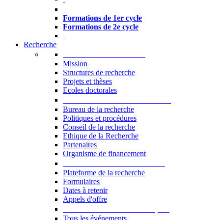
Formations à l’USJ
Formations de 1er cycle
Formations de 2e cycle
Recherche
La Recherche à l'USJ
Mission
Structures de recherche
Projets et thèses
Ecoles doctorales
Vice-rectorat à la Recherche
Bureau de la recherche
Politiques et procédures
Conseil de la recherche
Ethique de la Recherche
Partenaires
Organisme de financement
Plateforme de la recherche
Plateforme de la recherche
Formulaires
Dates à retenir
Appels d'offre
Manifestations Scientifiques
Tous les événements