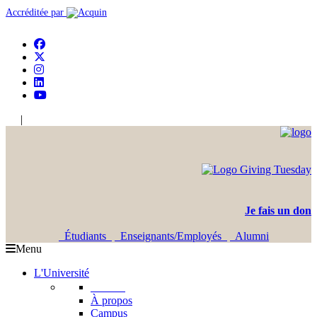
Accréditée par
|
En
Ar
Je fais un don
Étudiants
Enseignants/Employés
Alumni
Menu
L'Université
L'USJ
À propos
Campus