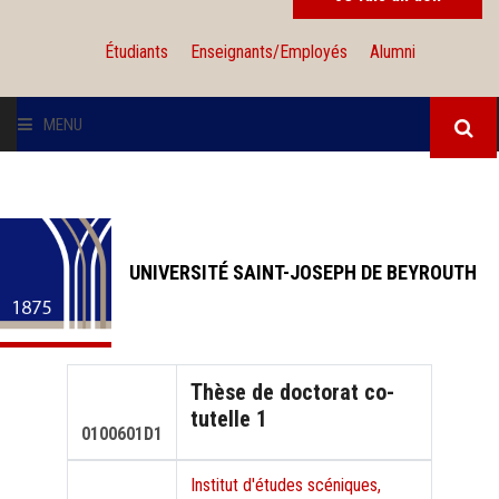
Étudiants
Enseignants/Employés
Alumni
MENU
L'UNIVERSITÉ
INSTITUTIONS
UNIVERSITÉ SAINT-JOSEPH DE BEYROUTH
ADMISSION
RECHERCHE
Thèse de doctorat co-
tutelle 1
INTERNATIONAL
0100601D1
Institut d'études scéniques,
SOLIDARITÉ