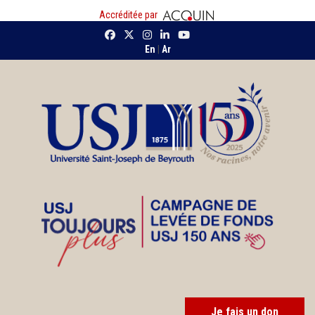
Accréditée par
En
|
Ar
Je fais un don