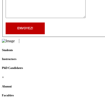
ENVOYEZ!
Students
Instructors
PhD Candidates
+
Alumni
Faculties