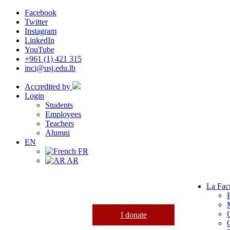
Facebook
Twitter
Instagram
LinkedIn
YouTube
+961 (1) 421 315
inci@usj.edu.lb
Accredited by
Login
Students
Employees
Teachers
Alumni
EN
FR
AR
La Fac
I donate