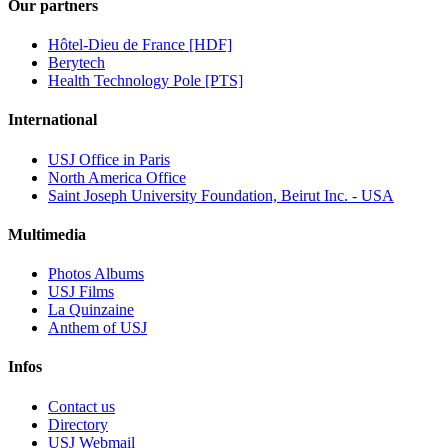
Our partners
Hôtel-Dieu de France [HDF]
Berytech
Health Technology Pole [PTS]
International
USJ Office in Paris
North America Office
Saint Joseph University Foundation, Beirut Inc. - USA
Multimedia
Photos Albums
USJ Films
La Quinzaine
Anthem of USJ
Infos
Contact us
Directory
USJ Webmail