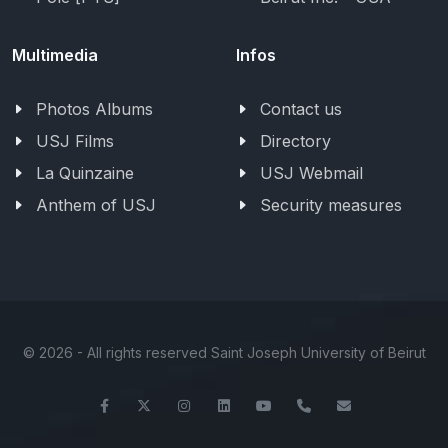
Multimedia
Infos
Photos Albums
Contact us
USJ Films
Directory
La Quinzaine
USJ Webmail
Anthem of USJ
Security measures
©
2026 - All rights reserved Saint Joseph University of Beirut
Facebook
Twitter
Instagram
LinkedIn
YouTube
+961-1-421000
info@usj.ed