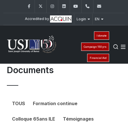
Facebook
Twitter
Instagram
LinkedIn
YouTube
+961 (1) 421 548
ile@usj.edu
Accredited by
Login
EN
I donate
Campaign 150 yrs
Financial Aid
Documents
TOUS
Formation continue
Colloque 65ans ILE
Témoignages