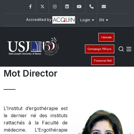
Facebook
Twitter
Instagram
LinkedIn
YouTube
01/421662
iet@usj.edu
Accredited by
Login
EN
I donate
Campaign 150 yrs
Financial Aid
Mot Director
L’Institut d’ergothérapie est
le dernier né des instituts
rattachés à la Faculté de
médecine. L’Ergothérapie