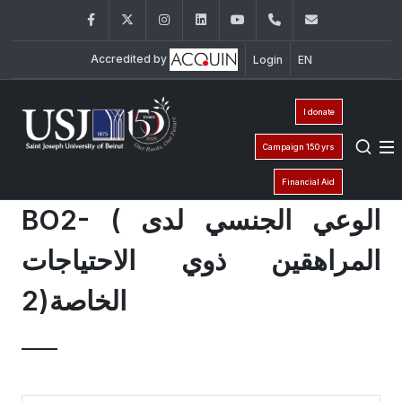
Facebook
Twitter
Instagram
LinkedIn
YouTube
+961 (1) 421 586
fsr@usj.ed
Accredited by
Login
EN
I donate
Campaign 150 yrs
Financial Aid
BO2- ( الوعي الجنسي لدى
المراهقين ذوي الاحتياجات
الخاصة(2