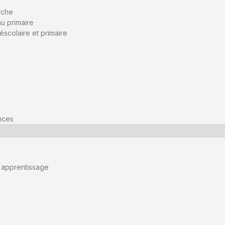
rche
u primaire
scolaire et primaire
nces
l'apprentissage