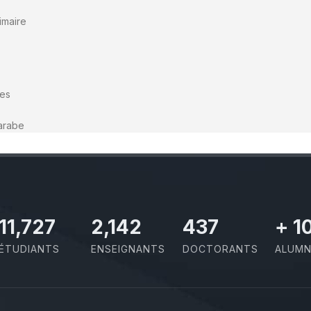
imaire
ges
arabe
11,727
2,142
437
+
1
ÉTUDIANTS
ENSEIGNANTS
DOCTORANTS
ALUMN