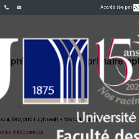
Accréditée par
dIn
YouTube
+961 (1) 421 240
fsi@usj.edu.lb
 pré-scolaire et primaire:op
abe
ts: 4,780,000 L.L/Crédit + 125 USD/Crédit
ibanais d'éducateurs