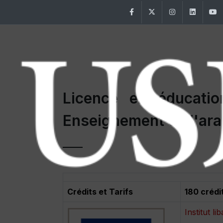
Facebook
Twitter
Instagram
Linke
Licence en éducation
Enseignement de l'ar
Crédits et Tarifs
180 crédi
Institut l