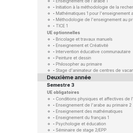
-
Enseignement de l'arabe 1
-
Initiation à la méthodologie de la reche
-
Mathématiques 1 pour l'enseignement a
-
Méthodologie de l'enseignement au pré
-
TICE 1
UE optionnelles
-
Bricolage et travaux manuels
-
Enseignement et Créativité
-
Intervention éducative communautaire
-
Peinture et dessin
-
Philosopher au primaire
-
Stage d'animateur de centres de vaca
Deuxième année
Semestre 3
UE obligatoires
-
Conditions physiques et affectives de 
-
Enseignement de l'arabe au primaire 2
-
Enseignement des mathématiques
-
Enseignement du français 1
-
Psychologie et éducation
-
Séminaire de stage 2/EPP