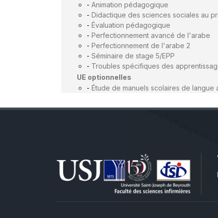
-
Animation pédagogique
-
Didactique des sciences sociales au pr
-
Évaluation pédagogique
-
Perfectionnement avancé de l'arabe
-
Perfectionnement de l'arabe 2
-
Séminaire de stage 5/EPP
-
Troubles spécifiques des apprentissa
UE optionnelles
-
Étude de manuels scolaires de langue 