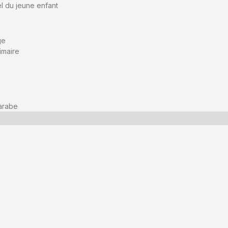
l du jeune enfant
ge
imaire
arabe