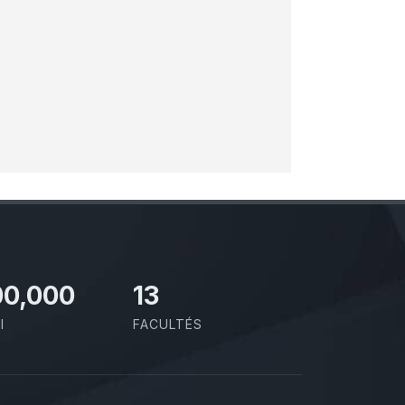
00,000
13
I
FACULTÉS