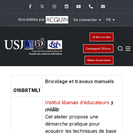
Facebook
Twitter
Instagram
LinkedIn
YouTube
+961 (1) 421 240
fsi@usj.ed
Accréditée par
Se connecter
FR
Je fais un don
Campagne 150 ans
Aides financières
Bricolage et travaux manuels
016BRTML1
3
Institut libanais d'éducateurs
crédits
Cet atelier propose une
démarche pratique pour
acquérir les techniques de base