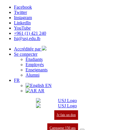
Facebook
Twitter
Instagram
LinkedIn
YouTube
+961 (1) 421 240
fsi@usj.edu.lb
Accréditée par
Se connecter
Étudiants
Employés
Enseignants
Alumni
FR
EN
AR
Je fais un don
Campagne 150 ans