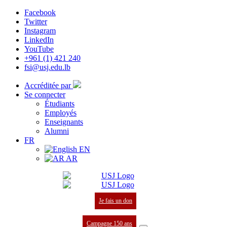
Facebook
Twitter
Instagram
LinkedIn
YouTube
+961 (1) 421 240
fsi@usj.edu.lb
Accréditée par
Se connecter
Étudiants
Employés
Enseignants
Alumni
FR
EN
AR
Je fais un don
Campagne 150 ans