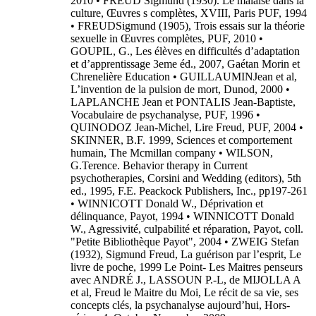
2010 • FREUD Sigmund (1930). Le malaise dans la
culture, Œuvres s complètes, XVIII, Paris PUF, 1994
• FREUDSigmund (1905), Trois essais sur la théorie
sexuelle in Œuvres complètes, PUF, 2010 •
GOUPIL, G., Les élèves en difficultés d’adaptation
et d’apprentissage 3eme éd., 2007, Gaétan Morin et
Chrenelière Education • GUILLAUMINJean et al,
L’invention de la pulsion de mort, Dunod, 2000 •
LAPLANCHE Jean et PONTALIS Jean-Baptiste,
Vocabulaire de psychanalyse, PUF, 1996 •
QUINODOZ Jean-Michel, Lire Freud, PUF, 2004 •
SKINNER, B.F. 1999, Sciences et comportement
humain, The Mcmillan company • WILSON,
G.Terence. Behavior therapy in Current
psychotherapies, Corsini and Wedding (editors), 5th
ed., 1995, F.E. Peackock Publishers, Inc., pp197-261
• WINNICOTT Donald W., Déprivation et
délinquance, Payot, 1994 • WINNICOTT Donald
W., Agressivité, culpabilité et réparation, Payot, coll.
"Petite Bibliothèque Payot", 2004 • ZWEIG Stefan
(1932), Sigmund Freud, La guérison par l’esprit, Le
livre de poche, 1999 Le Point- Les Maitres penseurs
avec ANDRÉ J., LASSOUN P.-L, de MIJOLLA A
et al, Freud le Maitre du Moi, Le récit de sa vie, ses
concepts clés, la psychanalyse aujourd’hui, Hors-