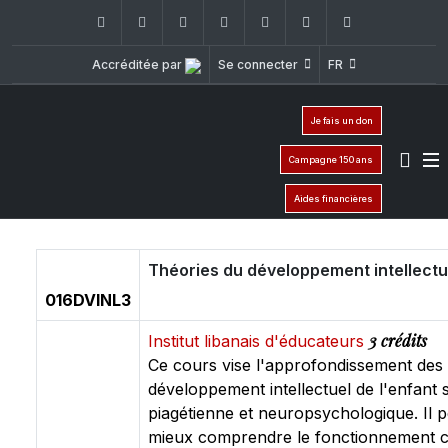
Facebook
Twitter
Instagram
LinkedIn
YouTube
+961 (1) 421 240
fsi@usj.ed
Accréditée par
Se connecter
FR
Je fais un don
Campagne 150 ans
Aides financières
Théories du développement intellectu
016DVINL3
3 crédits
Institut libanais d'éducateurs
Ce cours vise l'approfondissement des 
développement intellectuel de l'enfant 
piagétienne et neuropsychologique. Il p
mieux comprendre le fonctionnement co