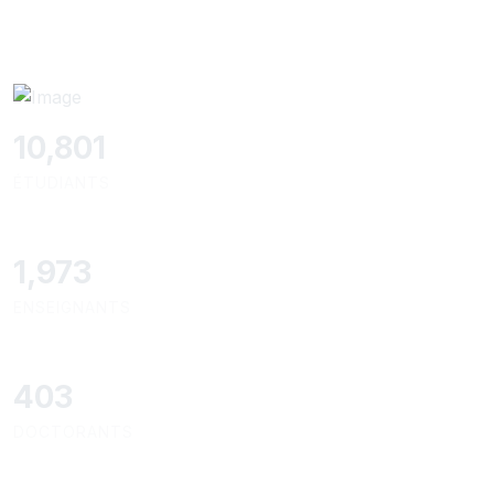
11,727
ÉTUDIANTS
2,142
ENSEIGNANTS
437
DOCTORANTS