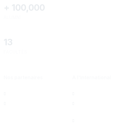
+
100,000
ALUMNI
13
FACULTÉS
Nos partenaires
A l'International
Al Mazeed
Bureau de Paris
Lamsa
North America Office
Saint Joseph
University Foundation,
Beirut Inc. - États-Unis