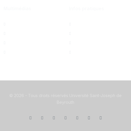
Multimédias
Infos pratiques
Albums photos
Contactez-nous
Films USJ
Annuaire USJ
La Quinzaine
Webmail USJ
Hymne de l'USJ
Mesures de sécurité
©
2026 - Tous droits réservés Université Saint-Joseph de
Beyrouth
Facebook
Twitter
Instagram
LinkedIn
YouTube
+961 (1) 421 240
fsi@usj.edu