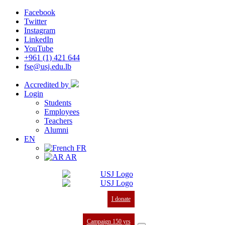
Facebook
Twitter
Instagram
LinkedIn
YouTube
+961 (1) 421 644
fse@usj.edu.lb
Accredited by
Login
Students
Employees
Teachers
Alumni
EN
FR
AR
I donate
Campaign 150 yrs