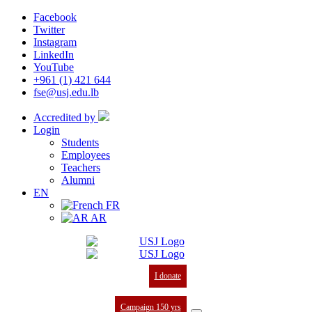
Facebook
Twitter
Instagram
LinkedIn
YouTube
+961 (1) 421 644
fse@usj.edu.lb
Accredited by
Login
Students
Employees
Teachers
Alumni
EN
FR
AR
I donate
Campaign 150 yrs