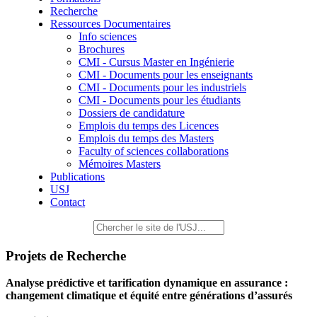
Recherche
Ressources Documentaires
Info sciences
Brochures
CMI - Cursus Master en Ingénierie
CMI - Documents pour les enseignants
CMI - Documents pour les industriels
CMI - Documents pour les étudiants
Dossiers de candidature
Emplois du temps des Licences
Emplois du temps des Masters
Faculty of sciences collaborations
Mémoires Masters
Publications
USJ
Contact
Projets de Recherche
Analyse prédictive et tarification dynamique en assurance :
changement climatique et équité entre générations d’assurés