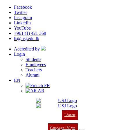
Facebook
Twitter
Instagram
LinkedIn
YouTube
+961 (1) 421 368
fs@usj.edu.lb
Accredited by
Login
Students
Employees
Teachers
Alumni
EN
FR
AR
I donate
Campaign 150 yrs