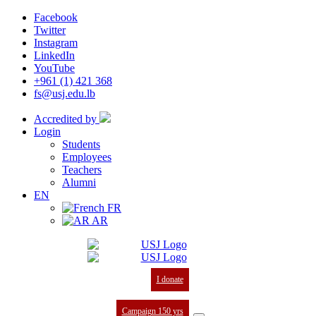
Facebook
Twitter
Instagram
LinkedIn
YouTube
+961 (1) 421 368
fs@usj.edu.lb
Accredited by
Login
Students
Employees
Teachers
Alumni
EN
FR
AR
I donate
Campaign 150 yrs