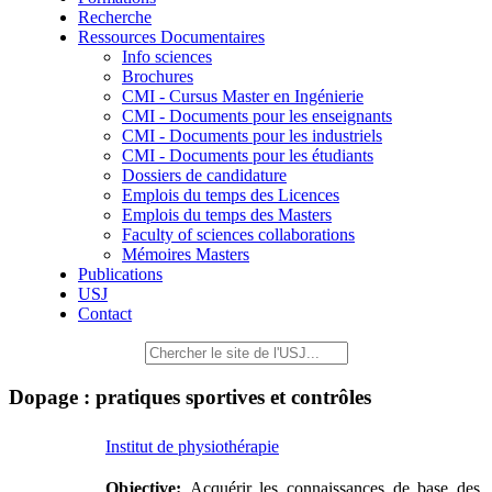
Recherche
Ressources Documentaires
Info sciences
Brochures
CMI - Cursus Master en Ingénierie
CMI - Documents pour les enseignants
CMI - Documents pour les industriels
CMI - Documents pour les étudiants
Dossiers de candidature
Emplois du temps des Licences
Emplois du temps des Masters
Faculty of sciences collaborations
Mémoires Masters
Publications
USJ
Contact
Dopage : pratiques sportives et contrôles
Institut de physiothérapie
Objective:
Acquérir les connaissances de base des