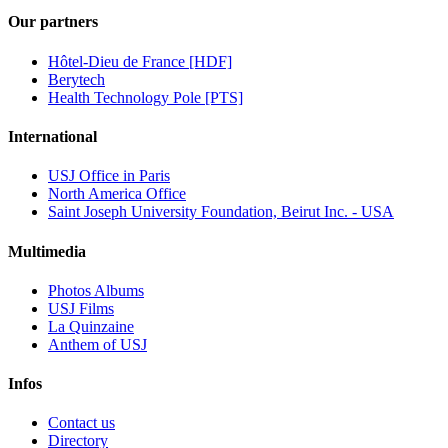
Our partners
Hôtel-Dieu de France [HDF]
Berytech
Health Technology Pole [PTS]
International
USJ Office in Paris
North America Office
Saint Joseph University Foundation, Beirut Inc. - USA
Multimedia
Photos Albums
USJ Films
La Quinzaine
Anthem of USJ
Infos
Contact us
Directory