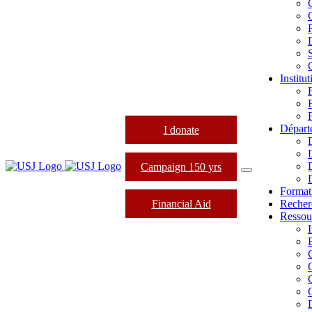
Institu
Départ
I donate
Campaign 150 yrs
Format
Financial Aid
Recher
Ressou