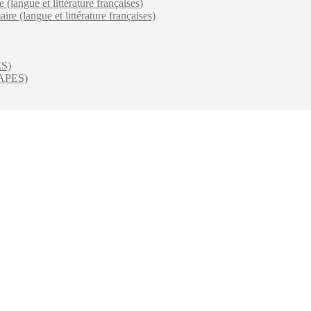
 (langue et littérature françaises)
e (langue et littérature françaises)
ES)
(CAPES)