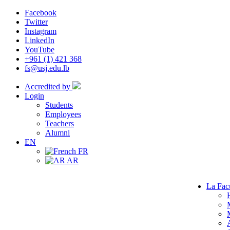
Facebook
Twitter
Instagram
LinkedIn
YouTube
+961 (1) 421 368
fs@usj.edu.lb
Accredited by
Login
Students
Employees
Teachers
Alumni
EN
FR
AR
La Fac