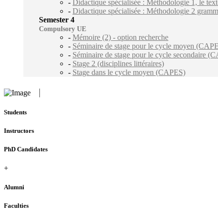
-
Didactique spécialisée : Méthodologie 1, le texte
-
Didactique spécialisée : Méthodologie 2 grammair
Semester 4
Compulsory UE
-
Mémoire (2) - option recherche
-
Séminaire de stage pour le cycle moyen (CAP
-
Séminaire de stage pour le cycle secondaire 
-
Stage 2 (disciplines littéraires)
-
Stage dans le cycle moyen (CAPES)
Students
Instructors
PhD Candidates
+
Alumni
Faculties