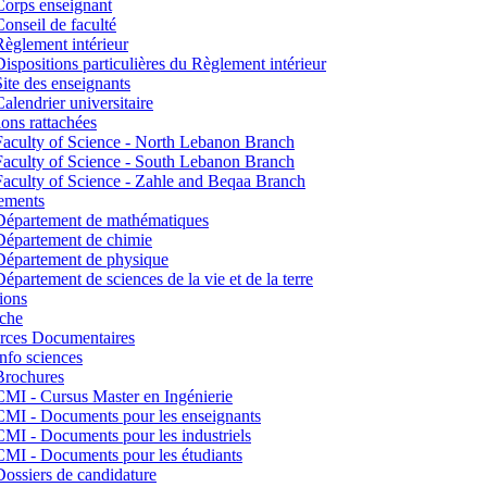
Corps enseignant
Conseil de faculté
Règlement intérieur
Dispositions particulières du Règlement intérieur
Site des enseignants
Calendrier universitaire
tions rattachées
Faculty of Science - North Lebanon Branch
Faculty of Science - South Lebanon Branch
Faculty of Science - Zahle and Beqaa Branch
ements
Département de mathématiques
Département de chimie
Département de physique
Département de sciences de la vie et de la terre
ions
che
rces Documentaires
Info sciences
Brochures
CMI - Cursus Master en Ingénierie
CMI - Documents pour les enseignants
CMI - Documents pour les industriels
CMI - Documents pour les étudiants
Dossiers de candidature