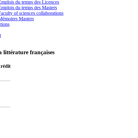
Emplois du temps des Licences
Emplois du temps des Masters
Faculty of sciences collaborations
Mémoires Masters
tions
t
 littérature françaises
rédit