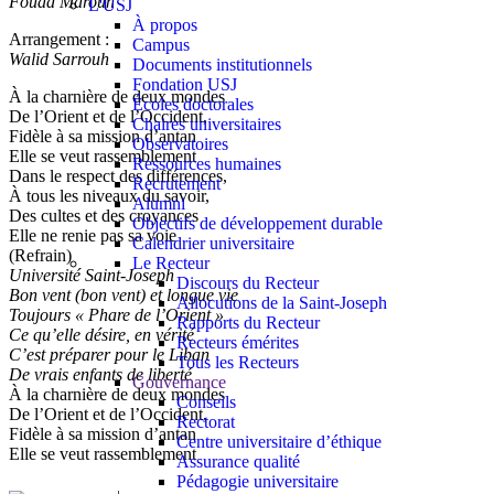
Fouad Maroun
L'USJ
À propos
Arrangement :
Campus
Walid Sarrouh
Documents institutionnels
Fondation USJ
À la charnière de deux mondes
Écoles doctorales
De l’Orient et de l’Occident,
Chaires universitaires
Fidèle à sa mission d’antan
Observatoires
Elle se veut rassemblement
Ressources humaines
Dans le respect des différences,
Recrutement
À tous les niveaux du savoir,
Alumni
Des cultes et des croyances
Objectifs de développement durable
Elle ne renie pas sa voie
Calendrier universitaire
(Refrain)
Le Recteur
Université Saint-Joseph
Discours du Recteur
Bon vent (bon vent) et longue vie
Allocutions de la Saint-Joseph
Toujours « Phare de l’Orient »
Rapports du Recteur
Ce qu’elle désire, en vérité
Recteurs émérites
C’est préparer pour le Liban
Tous les Recteurs
De vrais enfants de liberté
Gouvernance
À la charnière de deux mondes
Conseils
De l’Orient et de l’Occident,
Rectorat
Fidèle à sa mission d’antan
Centre universitaire d’éthique
Elle se veut rassemblement
Assurance qualité
Pédagogie universitaire