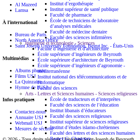
Institut d’ergothérapie
Al Mazeed
Institut supérieur de santé publique
Lamsa
Faculté de pharmacie
École de techniciens de laboratoire
À l'international
d’analyses médicales
Faculté de médecine dentaire
Bureau de Paris
Faculté des sciences infirmières
North America Office
Ingénierie et technologie - Sciences
Saint Joseph University Foundation, Beirut Inc. - États-Unis
Faculté d’ingénierie et d'architecture
École supérieure d’ingénieurs de Beyrouth
Multimédias
École supérieure d'architecture de Beyrouth
École supérieure d’ingénieurs d’agronomie -
Albums photos
méditerranéenne
Films USJ
Institut national des télécommunications et de
La Quinzaine
l'informatique
Hymne de l'USJ
Faculté des sciences
Arts - Lettres et Sciences humaines - Sciences religieuses
École de traducteurs et d’interprètes
Infos pratiques
Faculté des sciences de l’éducation
Institut libanais d’éducateurs
Contactez-nous
Faculté des sciences religieuses
Annuaire USJ
Institut supérieur de sciences religieuses
Webmail USJ
Institut d’études islamo-chrétiennes
Mesures de sécurité
Faculté des lettres et des sciences humaines
Ramez G. Chagoury
©
2026 - Tous droits réservés Université Saint-Joseph de Beyrouth