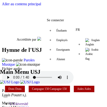
Aller au contenu principal
Facebook
Twitter
Instagram
LinkedIn
YouTube
+9611421000
info@usj.edu
Se connecter
FR
Étudiants
Accréditée par
Employés
Anglais
Hymne de l'USJ
Enseignants
Arabic
Alumni
Paroles
Musique
Fichier audio
Main Menu USJ
Dons
Dons
Campagne 150
Campagne 150
Aides
Aides
Paroles :
Louis Pouzet s.j.
Musique :
L'Université