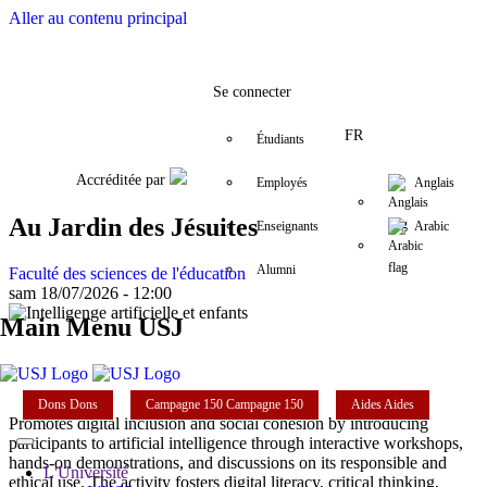
Aller au contenu principal
Facebook
Twitter
Instagram
LinkedIn
YouTube
+9611421000
info@usj.edu
Se connecter
FR
Étudiants
Accréditée par
Employés
Anglais
Au Jardin des Jésuites
Enseignants
Arabic
Alumni
Faculté des sciences de l'éducation
sam 18/07/2026 - 12:00
Main Menu USJ
Dons
Dons
Campagne 150
Campagne 150
Aides
Aides
Promotes digital inclusion and social cohesion by introducing
participants to artificial intelligence through interactive workshops,
hands-on demonstrations, and discussions on its responsible and
L'Université
ethical use. The activity fosters digital literacy, critical thinking,