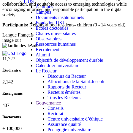
L'USJ
collaboration, and equitable access to emerging technologies while
À propos
encouraging informed and responsible participation in the digital
Campus
society.
Documents institutionnels
Fondation USJ
Participants:
Neighborhood residents- children (9 - 14 years old).
Écoles doctorales
Chaires universitaires
Langue
Français
Observatoires
image out
Ressources humaines
Recrutement
Alumni
11,727
Objectifs de développement durable
Calendrier universitaire
Étudiants
Le Recteur
Discours du Recteur
Allocutions de la Saint-Joseph
2,142
Rapports du Recteur
Recteurs émérites
Enseignants
Tous les Recteurs
Gouvernance
437
Conseils
Rectorat
Doctorants
Centre universitaire d’éthique
Assurance qualité
+
100,000
Pédagogie universitaire