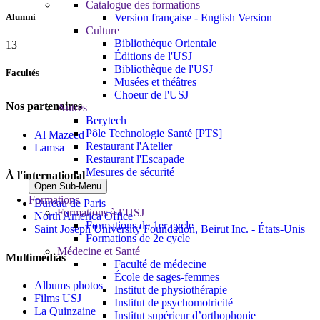
Catalogue des formations
Version française - English Version
Alumni
Culture
Bibliothèque Orientale
13
Éditions de l'USJ
Bibliothèque de l'USJ
Facultés
Musées et théâtres
Choeur de l'USJ
Nos partenaires
Autres
Berytech
Pôle Technologie Santé [PTS]
Al Mazeed
Restaurant l'Atelier
Lamsa
Restaurant l'Escapade
Mesures de sécurité
À l'international
Open Sub-Menu
Formations
Bureau de Paris
Formations à l’USJ
North America Office
Formations de 1er cycle
Saint Joseph University Foundation, Beirut Inc. - États-Unis
Formations de 2e cycle
Médecine et Santé
Multimédias
Faculté de médecine
École de sages-femmes
Albums photos
Institut de physiothérapie
Films USJ
Institut de psychomotricité
La Quinzaine
Institut supérieur d’orthophonie