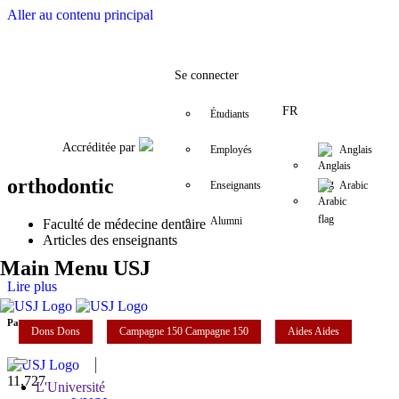
Aller au contenu principal
Facebook
Twitter
Instagram
LinkedIn
YouTube
+9611421000
info@usj.edu
Se connecter
FR
Étudiants
Accréditée par
Employés
Anglais
orthodontic
Enseignants
Arabic
Alumni
Faculté de médecine dentaire
Articles des enseignants
Main Menu USJ
Lire plus
Partager
Dons
Dons
Campagne 150
Campagne 150
Aides
Aides
11,727
L'Université