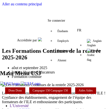
Aller au contenu principal
Facebook
Twitter
Instagram
LinkedIn
YouTube
+9611421000
info@usj.edu
Se connecter
FR
Étudiants
Accréditée par
Employés
Anglais
Les Formations Continues de la rentrée
Enseignants
Arabic
2025-2026
Alumni
aôut et septembre 2025
Main Menu USJ
Institut libanais d'éducateurs
Formation continue
Dons
Dons
Campagne 150
Campagne 150
Aides
Aides
Les écoles lancent leur année avec la Formation continue de l’ILE !
Confiance des établissements, engagement de l’équipe des
formateurs de l’ILE et enthousiasme des participants.
L'Université