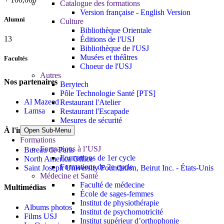
Catalogue des formations
Version française - English Version
Alumni
Culture
Bibliothèque Orientale
13
Éditions de l'USJ
Bibliothèque de l'USJ
Musées et théâtres
Facultés
Choeur de l'USJ
Autres
Nos partenaires
Berytech
Pôle Technologie Santé [PTS]
Al Mazeed
Restaurant l'Atelier
Lamsa
Restaurant l'Escapade
Mesures de sécurité
À l'international
Open Sub-Menu
Formations
Formations à l’USJ
Bureau de Paris
Formations de 1er cycle
North America Office
Formations de 2e cycle
Saint Joseph University Foundation, Beirut Inc. - États-Unis
Médecine et Santé
Faculté de médecine
Multimédias
École de sages-femmes
Institut de physiothérapie
Albums photos
Institut de psychomotricité
Films USJ
Institut supérieur d’orthophonie