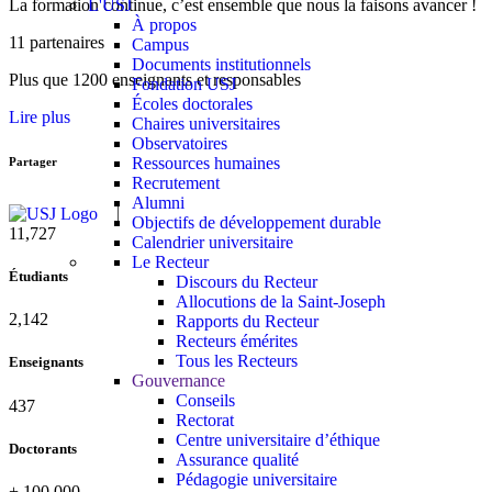
L'USJ
La formation continue, c’est ensemble que nous la faisons avancer !
À propos
11 partenaires
Campus
Documents institutionnels
Plus que 1200 enseignants et responsables
Fondation USJ
Écoles doctorales
Lire plus
Chaires universitaires
Observatoires
Ressources humaines
Partager
Recrutement
Alumni
Objectifs de développement durable
11,727
Calendrier universitaire
Le Recteur
Étudiants
Discours du Recteur
Allocutions de la Saint-Joseph
2,142
Rapports du Recteur
Recteurs émérites
Tous les Recteurs
Enseignants
Gouvernance
Conseils
437
Rectorat
Centre universitaire d’éthique
Doctorants
Assurance qualité
Pédagogie universitaire
+
100,000