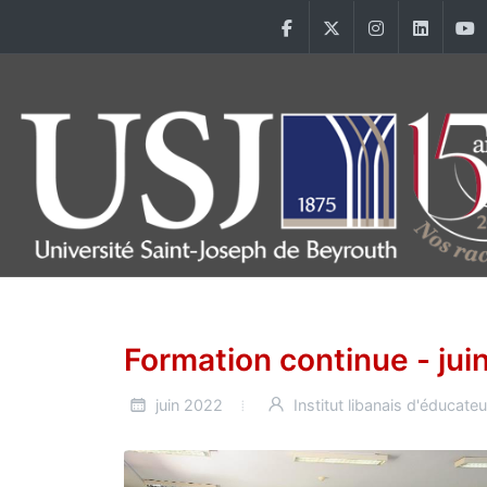
Aller au contenu principal
Facebook
Twitter
Instagram
Linke
Main Menu USJ
Formation continue - jui
juin 2022
Institut libanais d'éducate