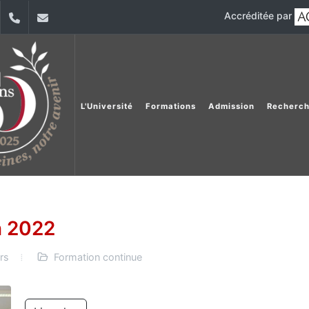
Accréditée par
dIn
YouTube
+9611421000
info@usj.edu.lb
L'Université
Formations
Admission
Recherc
n 2022
urs
Formation continue