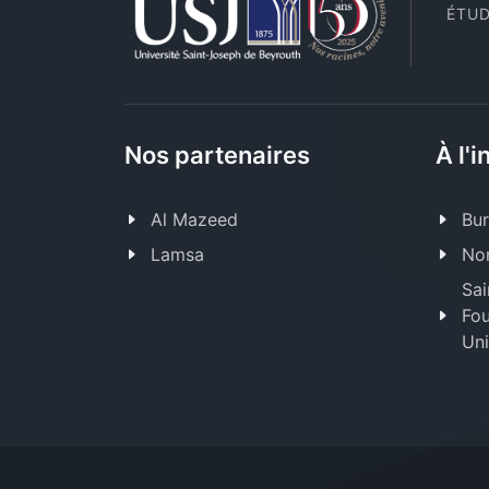
ÉTUD
Nos partenaires
À l'i
Al Mazeed
Bur
Lamsa
Nor
Sai
Fou
Uni