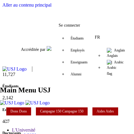
Aller au contenu principal
Facebook
Twitter
Instagram
LinkedIn
YouTube
+9611421000
info@usj.edu
Se connecter
FR
Étudiants
Accréditée par
Employés
Anglais
Enseignants
Arabic
11,727
Alumni
Étudiants
Main Menu USJ
2,142
Enseignants
Dons
Dons
Campagne 150
Campagne 150
Aides
Aides
437
L'Université
Doctorants