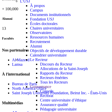
L'USJ
À propos
+
100,000
Campus
Documents institutionnels
Alumni
Fondation USJ
Écoles doctorales
Chaires universitaires
13
Observatoires
Ressources humaines
Facultés
Recrutement
Alumni
Nos partenaires
Objectifs de développement durable
Calendrier universitaire
Le Recteur
Al Mazeed
Discours du Recteur
Lamsa
Allocutions de la Saint-Joseph
Rapports du Recteur
À l'international
Recteurs émérites
Tous les Recteurs
Bureau de Paris
Gouvernance
North America Office
Conseils
Saint Joseph University Foundation, Beirut Inc. - États-Unis
Rectorat
Centre universitaire d’éthique
Multimédias
Assurance qualité
Pédagogie universitaire