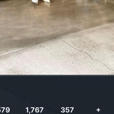
,727
2,142
437
+