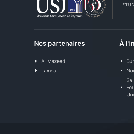
ÉTUD
Nos partenaires
À l'i
Al Mazeed
Bur
Lamsa
Nor
Sai
Fou
Uni