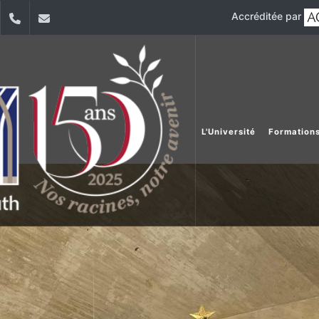
Accréditée par
dIn
YouTube
+9611421000
info@usj.edu.lb
L'Université
Formation