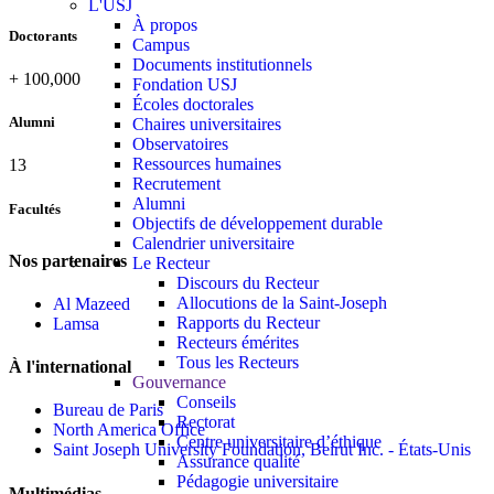
L'USJ
À propos
Doctorants
Campus
Documents institutionnels
+
100,000
Fondation USJ
Écoles doctorales
Alumni
Chaires universitaires
Observatoires
Ressources humaines
13
Recrutement
Alumni
Facultés
Objectifs de développement durable
Calendrier universitaire
Nos partenaires
Le Recteur
Discours du Recteur
Allocutions de la Saint-Joseph
Al Mazeed
Rapports du Recteur
Lamsa
Recteurs émérites
Tous les Recteurs
À l'international
Gouvernance
Conseils
Bureau de Paris
Rectorat
North America Office
Centre universitaire d’éthique
Saint Joseph University Foundation, Beirut Inc. - États-Unis
Assurance qualité
Pédagogie universitaire
Multimédias