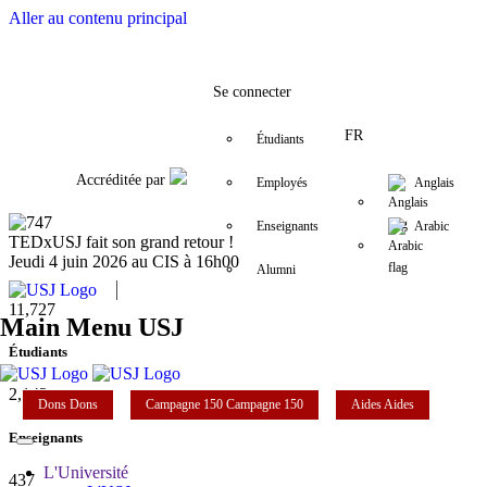
Aller au contenu principal
Facebook
Twitter
Instagram
LinkedIn
YouTube
+9611421000
info@usj.edu
Se connecter
FR
Étudiants
Accréditée par
Employés
Anglais
Enseignants
Arabic
TEDxUSJ fait son grand retour !
Jeudi 4 juin 2026 au CIS à 16h00
Alumni
11,727
Main Menu USJ
Étudiants
2,142
Dons
Dons
Campagne 150
Campagne 150
Aides
Aides
Enseignants
L'Université
437