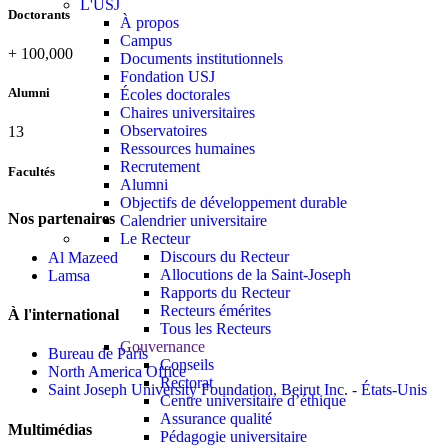
L'USJ
Doctorants
À propos
Campus
+
100,000
Documents institutionnels
Fondation USJ
Alumni
Écoles doctorales
Chaires universitaires
Observatoires
13
Ressources humaines
Recrutement
Facultés
Alumni
Objectifs de développement durable
Nos partenaires
Calendrier universitaire
Le Recteur
Discours du Recteur
Al Mazeed
Allocutions de la Saint-Joseph
Lamsa
Rapports du Recteur
Recteurs émérites
À l'international
Tous les Recteurs
Gouvernance
Bureau de Paris
Conseils
North America Office
Rectorat
Saint Joseph University Foundation, Beirut Inc. - États-Unis
Centre universitaire d’éthique
Assurance qualité
Multimédias
Pédagogie universitaire