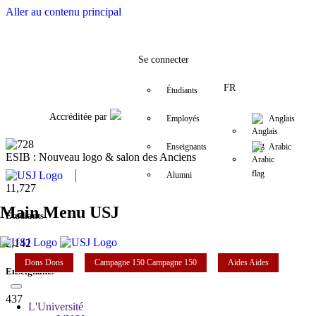
Aller au contenu principal
Facebook
Twitter
Instagram
LinkedIn
YouTube
+9611421000
info@usj.edu
Se connecter
FR
Étudiants
Accréditée par
Employés
Anglais
Enseignants
Arabic
ESIB : Nouveau logo & salon des Anciens
Alumni
11,727
Main Menu USJ
Étudiants
2,142
Dons
Dons
Campagne 150
Campagne 150
Aides
Aides
Enseignants
437
L'Université