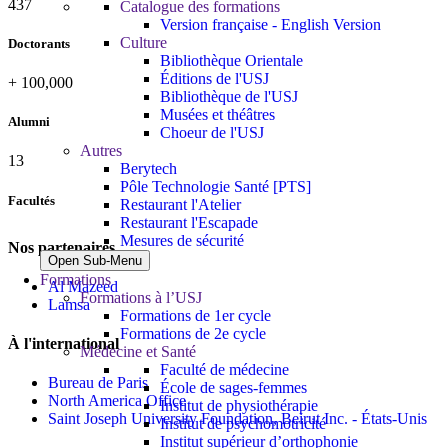
437
Catalogue des formations
Version française - English Version
Culture
Doctorants
Bibliothèque Orientale
Éditions de l'USJ
+
100,000
Bibliothèque de l'USJ
Musées et théâtres
Alumni
Choeur de l'USJ
Autres
13
Berytech
Pôle Technologie Santé [PTS]
Facultés
Restaurant l'Atelier
Restaurant l'Escapade
Mesures de sécurité
Nos partenaires
Open Sub-Menu
Formations
Al Mazeed
Formations à l’USJ
Lamsa
Formations de 1er cycle
Formations de 2e cycle
À l'international
Médecine et Santé
Faculté de médecine
Bureau de Paris
École de sages-femmes
North America Office
Institut de physiothérapie
Saint Joseph University Foundation, Beirut Inc. - États-Unis
Institut de psychomotricité
Institut supérieur d’orthophonie