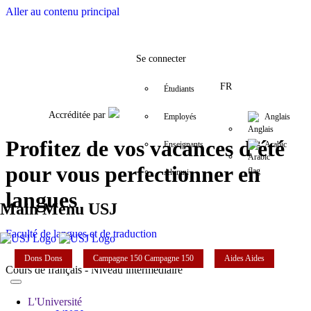
Aller au contenu principal
Facebook
Twitter
Instagram
LinkedIn
YouTube
+9611421000
info@usj.edu
Se connecter
FR
Étudiants
Accréditée par
Employés
Anglais
Profitez de vos vacances d'été
Enseignants
Arabic
pour vous perfectionner en
Alumni
langues
Main Menu USJ
Faculté de langues et de traduction
Dons
Dons
Campagne 150
Campagne 150
Aides
Aides
Cours de français - Niveau intermédiaire
L'Université