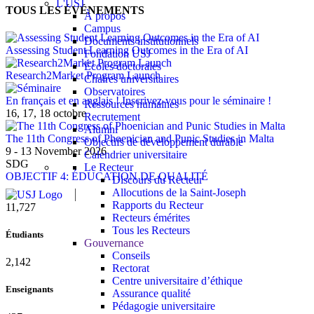
L'USJ
TOUS LES ÉVÉNEMENTS
À propos
Campus
Documents institutionnels
Assessing Student Learning Outcomes in the Era of AI
Fondation USJ
Écoles doctorales
Research2Market Program Launch
Chaires universitaires
Observatoires
En français et en anglais ! Inscrivez-vous pour le séminaire !
Ressources humaines
16, 17, 18 octobre
Recrutement
Alumni
The 11th Congress of Phoenician and Punic Studies in Malta
Objectifs de développement durable
9 - 13 November 2026
Calendrier universitaire
SDG
Le Recteur
OBJECTIF 4: ÉDUCATION DE QUALITÉ
Discours du Recteur
Allocutions de la Saint-Joseph
Rapports du Recteur
11,727
Recteurs émérites
Tous les Recteurs
Étudiants
Gouvernance
Conseils
2,142
Rectorat
Centre universitaire d’éthique
Enseignants
Assurance qualité
Pédagogie universitaire