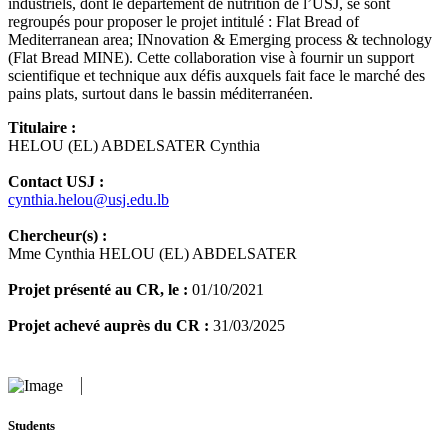
industriels, dont le département de nutrition de l’USJ, se sont
regroupés pour proposer le projet intitulé : Flat Bread of
Mediterranean area; INnovation & Emerging process & technology
(Flat Bread MINE). Cette collaboration vise à fournir un support
scientifique et technique aux défis auxquels fait face le marché des
pains plats, surtout dans le bassin méditerranéen.
Titulaire :
HELOU (EL) ABDELSATER Cynthia
Contact USJ :
cynthia.helou@usj.edu.lb
Chercheur(s) :
Mme Cynthia HELOU (EL) ABDELSATER
Projet présenté au CR, le :
01/10/2021
Projet achevé auprès du CR :
31/03/2025
Students