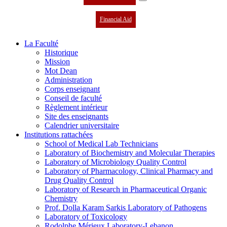
Financial Aid
La Faculté
Historique
Mission
Mot Dean
Administration
Corps enseignant
Conseil de faculté
Règlement intérieur
Site des enseignants
Calendrier universitaire
Institutions rattachées
School of Medical Lab Technicians
Laboratory of Biochemistry and Molecular Therapies
Laboratory of Microbiology Quality Control
Laboratory of Pharmacology, Clinical Pharmacy and
Drug Quality Control
Laboratory of Research in Pharmaceutical Organic
Chemistry
Prof. Dolla Karam Sarkis Laboratory of Pathogens
Laboratory of Toxicology
Rodolphe Mérieux Laboratory-Lebanon