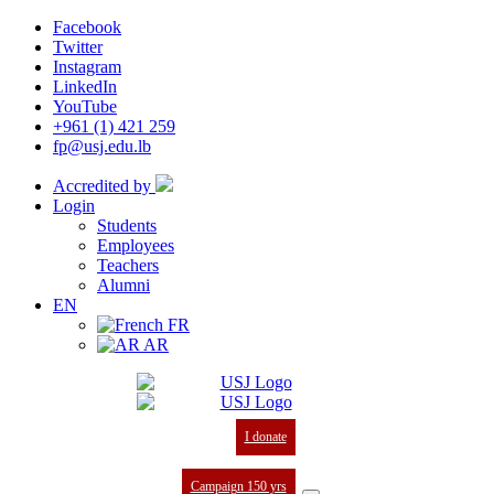
Facebook
Twitter
Instagram
LinkedIn
YouTube
+961 (1) 421 259
fp@usj.edu.lb
Accredited by
Login
Students
Employees
Teachers
Alumni
EN
FR
AR
I donate
Campaign 150 yrs