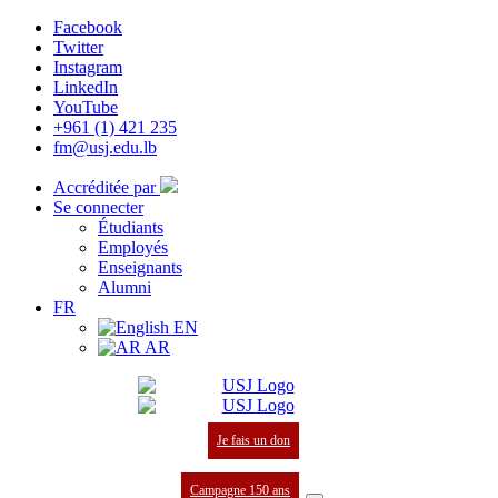
Facebook
Twitter
Instagram
LinkedIn
YouTube
+961 (1) 421 235
fm@usj.edu.lb
Accréditée par
Se connecter
Étudiants
Employés
Enseignants
Alumni
FR
EN
AR
Je fais un don
Campagne 150 ans