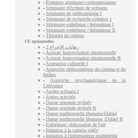
-
Pratiques artistiques contemporaines
-
Séminaire d'écriture de scénario
-
Séminaire de méthodologie I
-
Séminaire de recherche-création 1
-
Séminaire esthétique / thématique I
-
Séminaire esthétique / thématique II
-
Théories du cinéma
UE optionnelles
-
2 رهانات الإخراج
-
Actorat: Improvisation situationnelle
-
Actorat: Improvisation situationnelle B
-
Animation culturelle I
-
Approche philosophique du cinéma et du
théâtre
-
Approche psychanalytique de la
Littérature
-
Atelier scénario I
-
Autres activités
-
Danse orientale stylisée
-
Danse orientale stylisée B
-
Danse traditionnelle libanaise/Dabké
-
Danse traditionnelle libanaise /Dabké B
-
Esthétique: philosophie de l'art
-
Initiation à la caméra vidéo
-
Initiation à l'informatique multimédia