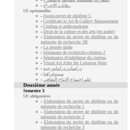
-
رهانات الإخراج
UE optionnelles
-
Avant-projet de diplôme C
-
Certificate in Art & Gallery Management
-
Cinéma et anthropologie
-
Droit de la culture et des arts (en arabe)
-
Elaboration du projet de diplôme ou du
mémoire de recherche 3B
-
La pensée shiite
-
Séminaire de recherche-création 2
-
Séminaires d'esthétique du cinéma
-
Visual Art After the Lebanon Wars
-
دراسات دراماتورجية
-
سينوغرافيا
-
علم اجتماع الإنتاج الثقافي
Deuxième année
Semestre 3
UE obligatoires
-
Elaboration du projet de diplôme ou du
mémoire de recherche 1
-
Elaboration du projet de diplôme ou du
mémoire de recherche 2
-
Elaboration du projet de diplôme ou du
mémoire de recherche 3