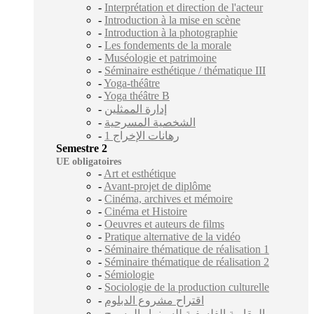
-
Interprétation et direction de l'acteur
-
Introduction à la mise en scène
-
Introduction à la photographie
-
Les fondements de la morale
-
Muséologie et patrimoine
-
Séminaire esthétique / thématique III
-
Yoga-théâtre
-
Yoga théâtre B
-
إدارة الممثلين
-
الشخصية المسرحية
-
رهانات الإخراج 1
Semestre 2
UE obligatoires
-
Art et esthétique
-
Avant-projet de diplôme
-
Cinéma, archives et mémoire
-
Cinéma et Histoire
-
Oeuvres et auteurs de films
-
Pratique alternative de la vidéo
-
Séminaire thématique de réalisation 1
-
Séminaire thématique de réalisation 2
-
Sémiologie
-
Sociologie de la production culturelle
-
اقتراح مشروع الدبلوم
-
المقاربة الفلسفية للسينما والمسرح