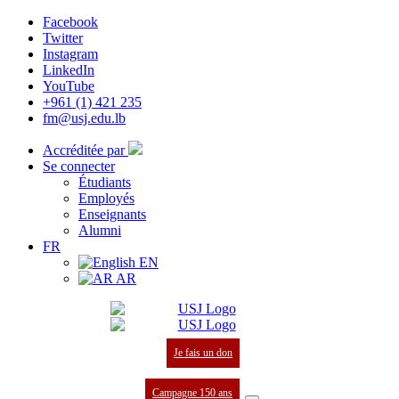
Facebook
Twitter
Instagram
LinkedIn
YouTube
+961 (1) 421 235
fm@usj.edu.lb
Accréditée par
Se connecter
Étudiants
Employés
Enseignants
Alumni
FR
EN
AR
Je fais un don
Campagne 150 ans