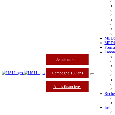
MED
MEDfo
Forma
Labora
Je fais un don
Campagne 150 ans
Aides financières
Reche
Instit