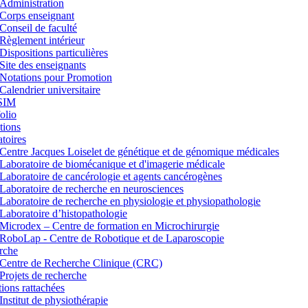
Administration
Corps enseignant
Conseil de faculté
Règlement intérieur
Dispositions particulières
Site des enseignants
Notations pour Promotion
Calendrier universitaire
SIM
lio
tions
toires
Centre Jacques Loiselet de génétique et de génomique médicales
Laboratoire de biomécanique et d'imagerie médicale
Laboratoire de cancérologie et agents cancérogènes
Laboratoire de recherche en neurosciences
Laboratoire de recherche en physiologie et physiopathologie
Laboratoire d’histopathologie
Microdex – Centre de formation en Microchirurgie
RoboLap - Centre de Robotique et de Laparoscopie
rche
Centre de Recherche Clinique (CRC)
Projets de recherche
utions rattachées
Institut de physiothérapie