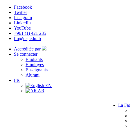
Facebook
Twitter
Instagram
LinkedIn
YouTube
+961 (1) 421 235
fm@usj.edu.lb
Accréditée par
Se connecter
Étudiants
Employés
Enseignants
Alumni
FR
EN
AR
La Fac