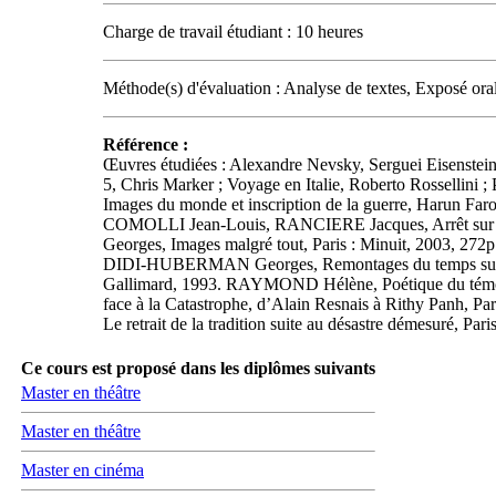
Charge de travail étudiant : 10 heures
Méthode(s) d'évaluation : Analyse de textes, Exposé ora
Référence :
Œuvres étudiées : Alexandre Nevsky, Serguei Eisenstein 
5, Chris Marker ; Voyage en Italie, Roberto Rossellini ;
Images du monde et inscription de la guerre, Harun Faro
COMOLLI Jean-Louis, RANCIERE Jacques, Arrêt sur 
Georges, Images malgré tout, Paris : Minuit, 2003, 272
DIDI-HUBERMAN Georges, Remontages du temps subi. L’oe
Gallimard, 1993. RAYMOND Hélène, Poétique du témoign
face à la Catastrophe, d’Alain Resnais à Rithy Panh, P
Le retrait de la tradition suite au désastre démesuré, Par
Ce cours est proposé dans les diplômes suivants
Master en théâtre
Master en théâtre
Master en cinéma