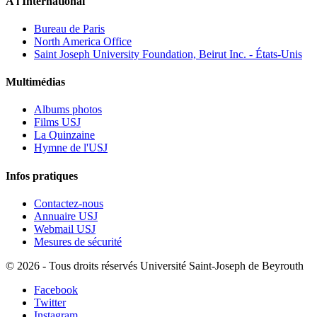
A l'International
Bureau de Paris
North America Office
Saint Joseph University Foundation, Beirut Inc. - États-Unis
Multimédias
Albums photos
Films USJ
La Quinzaine
Hymne de l'USJ
Infos pratiques
Contactez-nous
Annuaire USJ
Webmail USJ
Mesures de sécurité
©
2026 - Tous droits réservés Université Saint-Joseph de Beyrouth
Facebook
Twitter
Instagram