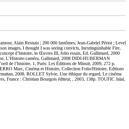
 amour, Alain Resnais ; 200 000 fantômes, Jean-Gabriel Périot ; Level
ison images, I thought I was seeing convicts, Inextinguishable Fire,
cept d’histoire, in Œuvres III, folio essais, Ed. Gallimard, 2000
ne, L’Histoire-caméra, Gallimard, 2008 DIDI-HUBERMAN
 de l’histoire, 1, Paris: Les Éditions de Minuit, 2009, 272 p.
RRO Marc, Cinéma et Histoire, Collection Folio/Histoire, Editions
armattan, 2008. ROLLET Sylvie, Une éthique du regard, Le cinéma
s, France : Christian Bourgois éditeur, , 2003, 138p. TOUFIC Jalal,