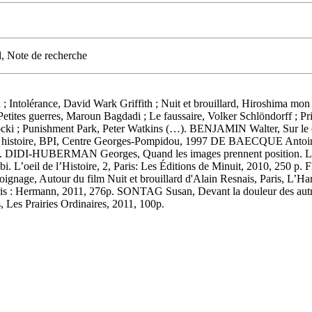
l, Note de recherche
; Intolérance, David Wark Griffith ; Nuit et brouillard, Hiroshima mon
 Petites guerres, Maroun Bagdadi ; Le faussaire, Volker Schlöndorff ; Pr
cki ; Punishment Park, Peter Watkins (…). BENJAMIN Walter, Sur le con
histoire, BPI, Centre Georges-Pompidou, 1997 DE BAECQUE Antoi
p. DIDI-HUBERMAN Georges, Quand les images prennent position. L’oeil
il de l’Histoire, 2, Paris: Les Éditions de Minuit, 2010, 250 p. FE
age, Autour du film Nuit et brouillard d'Alain Resnais, Paris, L’H
aris : Hermann, 2011, 276p. SONTAG Susan, Devant la douleur des autre
is, Les Prairies Ordinaires, 2011, 100p.