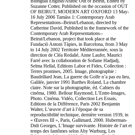
Bilingual English/Arabic Out of Beirut, Edited by
Suzanne Cotter, Published on the occasion of OUT
OF BEIRUT, MODERN ART OXFORD 13 May-
16 July 2006 Tamáss 1: Contemporary Arab
Representations--Beirut/Lebanon, directed by
Catherine David, Published in the framework of the
Contemporary Arab Representations--
Beirut/Lebanon, project that took place at the
Fundaciò Antoni Tàpies, in Barcelona, from 3 May
to 14 July 2002 Territoire Méditerrannée, sous la
direction de Cléa Redalié, Anne Laufer, Maurici
Farré avec la collaboration de Sofiane Hadjadj,
Selma Hellal, Editions Labor et Fides, Collection :
Terres promises, 2005. Image, photographie :
Baudrillard Jean, La guerre du Golfe n’a pas eu lieu,
Galilée, janvier 1991 Barthes Roland, La chambre
claire. Note sur la photographie, éd. Cahiers du
cinéma, 1980. Bellour Raymond, L’Entre-Images,
Photo. Cinéma. Vidéo, Collection Les Essais,
Editions de la Différence, Paris 2002 Benjamin
Walter, L’œuvre d’art à l’époque de sa
reproductibilité technique, dernière version 1939, in
« Œuvres III », Paris, Gallimard, 2000. Huberman-
Didi Georges, L’Image survivante. Histoire de l’art et
temps des fantômes selon Aby Warburg, Les