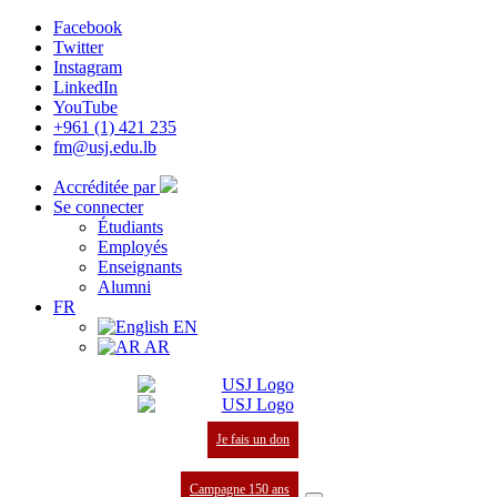
Facebook
Twitter
Instagram
LinkedIn
YouTube
+961 (1) 421 235
fm@usj.edu.lb
Accréditée par
Se connecter
Étudiants
Employés
Enseignants
Alumni
FR
EN
AR
Je fais un don
Campagne 150 ans