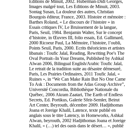
Editions de Minuit, 2002. Huberman-Didi Georges,
Images malgré tout, Les Editions de Minuit, 2003.
Sontag Susan, La douleur des autres, Christian
Bourgois éditeur, France, 2003. Histoire et mémoire :
Barthes Roland, « Le discours de l’histoire » in
Essais critiques IV, Le Bruissement de la langue,
Paris, Seuil, 1984. Benjamin Walter, Sur le concept
d’histoire, in Œuvres III, folio essais, Ed. Gallimard,
2000 Ricoeur Paul, La Mémoire, l’histoire, l’oubli,
Points Seuil, Paris, 2000. Ecrits théoriciens et artistes
libanais : Toufic Jalal, Reading, Rewriting Poe's The
Oval Portrait--In Your Dreams, Published by Ashkal
Alwan 2006, Bilingual English/Arabic Toufic Jalal,
Le retrait de la tradition suite au désastre démesuré,
Paris, Les Prairies Ordinaires, 2011 Toufic Jalal, «
Ruines », in “We Can Make Rain But No One Came
To Ask : Documents from the Atlas Group Archive”,
Université Concordia, Bibliothèque Nationale du
Québec, 2006 Akram Zaatari, The Earth of Endless
Secrets, Ed. Portikus, Galerie Sfeir-Semler, Beirut
Art Center, Beyrouth, décembre 2009. Hadjithomas
Joana et Joreige Khalil, Latence, texte publié en
anglais sous le titre Latency, in Homeworks, Ashkal
Alwan, beyrouth, 2002 Hadjithomas Joana et Joreige
Khalil, « (…) tel des oasis dans le désert… », publié