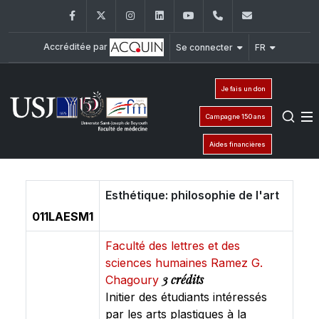
Facebook
Twitter
Instagram
LinkedIn
YouTube
+961 (1) 421 235
fm@usj.edu
Accréditée par
Se connecter
FR
Je fais un don
Campagne 150 ans
Aides financières
Esthétique: philosophie de l'art
011LAESM1
Faculté des lettres et des
sciences humaines Ramez G.
3 crédits
Chagoury
Initier des étudiants intéressés
par les arts plastiques à la