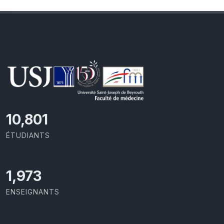
11,110
ÉTUDIANTS
2,029
ENSEIGNANTS