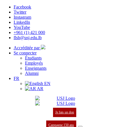
Facebook
Twitter
Instagram
LinkedIn
YouTube
+961 (1) 421 000
flsh@usj.edu.lb
Accréditée par
Se connecter
Étudiants
Employés
Enseignants
Alumni
FR
EN
AR
Je fais un don
Campagne 150 ans