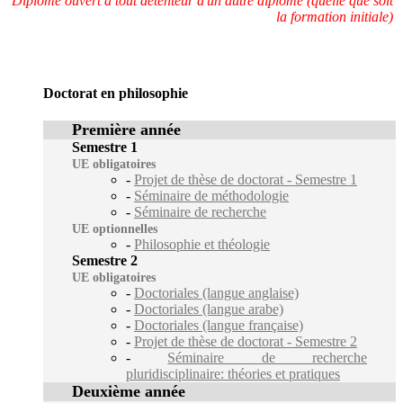
Diplôme ouvert à tout détenteur d'un autre diplôme (quelle que soit
la formation initiale)
Doctorat en philosophie
Première année
Semestre 1
UE obligatoires
-
Projet de thèse de doctorat - Semestre 1
-
Séminaire de méthodologie
-
Séminaire de recherche
UE optionnelles
-
Philosophie et théologie
Semestre 2
UE obligatoires
-
Doctoriales (langue anglaise)
-
Doctoriales (langue arabe)
-
Doctoriales (langue française)
-
Projet de thèse de doctorat - Semestre 2
-
Séminaire de recherche
pluridisciplinaire: théories et pratiques
Deuxième année