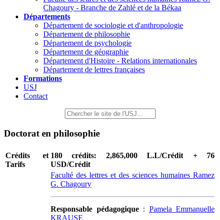
Chagoury - Branche de Zahlé et de la Békaa
Départements
Département de sociologie et d'anthropologie
Département de philosophie
Département de psychologie
Département de géographie
Département d'Histoire - Relations internationales
Département de lettres françaises
Formations
USJ
Contact
Doctorat en philosophie
Crédits et
180 crédits: 2,865,000 L.L/Crédit + 76
Tarifs
USD/Crédit
Faculté des lettres et des sciences humaines Ramez
G. Chagoury
Responsable pédagogique
:
Pamela Emmanuelle
KRAUSE