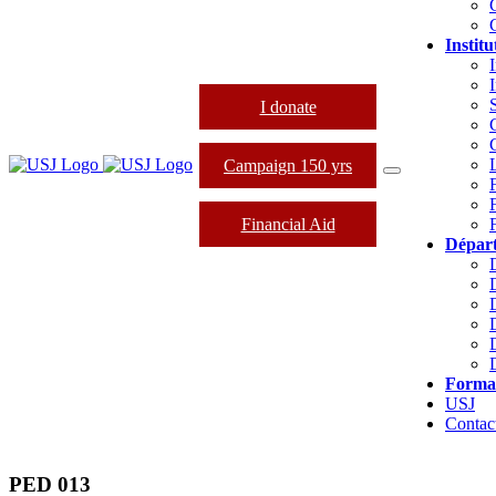
Institu
I
I donate
Campaign 150 yrs
Financial Aid
Dépar
Forma
USJ
Contac
PED 013