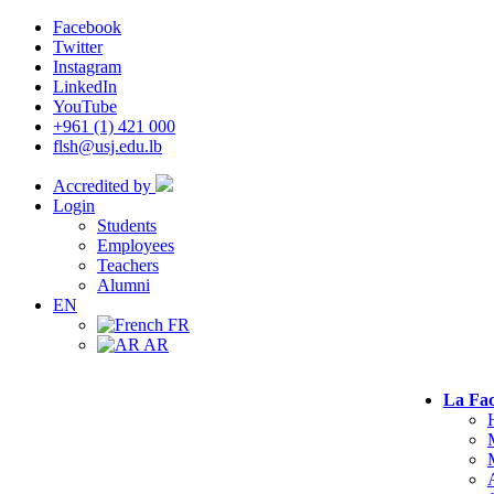
Facebook
Twitter
Instagram
LinkedIn
YouTube
+961 (1) 421 000
flsh@usj.edu.lb
Accredited by
Login
Students
Employees
Teachers
Alumni
EN
FR
AR
La Fac