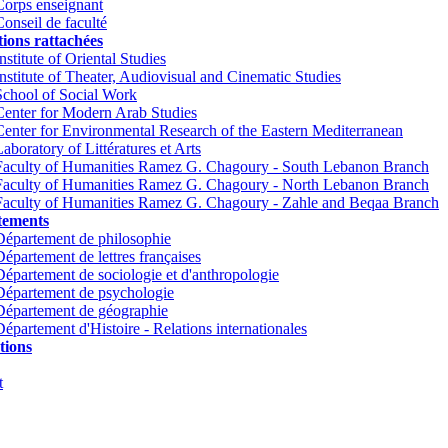
Corps enseignant
Conseil de faculté
tions rattachées
nstitute of Oriental Studies
Institute of Theater, Audiovisual and Cinematic Studies
School of Social Work
Center for Modern Arab Studies
Center for Environmental Research of the Eastern Mediterranean
Laboratory of Littératures et Arts
Faculty of Humanities Ramez G. Chagoury - South Lebanon Branch
Faculty of Humanities Ramez G. Chagoury - North Lebanon Branch
Faculty of Humanities Ramez G. Chagoury - Zahle and Beqaa Branch
tements
Département de philosophie
Département de lettres françaises
Département de sociologie et d'anthropologie
Département de psychologie
Département de géographie
Département d'Histoire - Relations internationales
tions
t