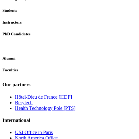
Students
Instructors
PhD Candidates
+
Alumni
Faculties
Our partners
Hôtel-Dieu de France [HDF]
Berytech
Health Technology Pole [PTS]
International
USJ Office in Paris
North America Office