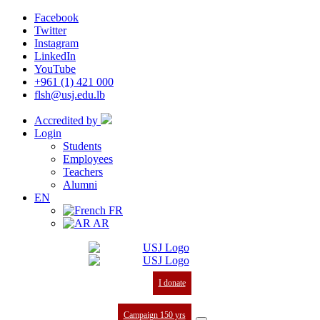
Facebook
Twitter
Instagram
LinkedIn
YouTube
+961 (1) 421 000
flsh@usj.edu.lb
Accredited by
Login
Students
Employees
Teachers
Alumni
EN
FR
AR
I donate
Campaign 150 yrs