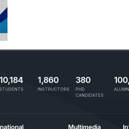
11,727
2,142
437
100
STUDENTS
INSTRUCTORS
PHD
ALUMN
CANDIDATES
rnational
Multimedia
In