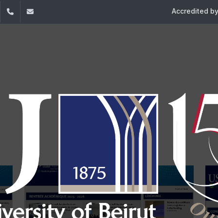
Accredited b
dIn
YouTube
+961 (1) 421 435
fgm@usj.edu.lb