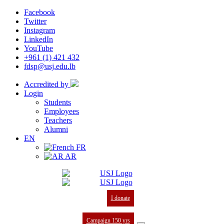
Facebook
Twitter
Instagram
LinkedIn
YouTube
+961 (1) 421 432
fdsp@usj.edu.lb
Accredited by
Login
Students
Employees
Teachers
Alumni
EN
FR
AR
I donate
Campaign 150 yrs