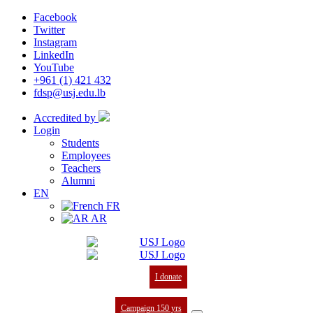
Facebook
Twitter
Instagram
LinkedIn
YouTube
+961 (1) 421 432
fdsp@usj.edu.lb
Accredited by
Login
Students
Employees
Teachers
Alumni
EN
FR
AR
I donate
Campaign 150 yrs